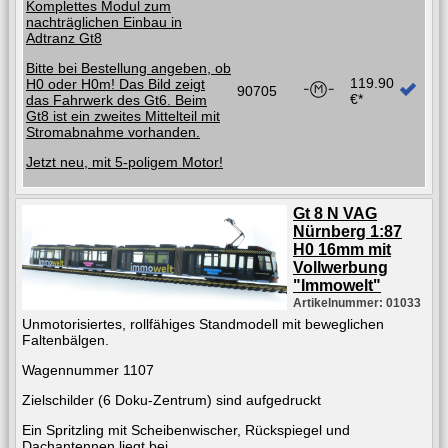
Komplettes Modul zum
nachträglichen Einbau in
Adtranz Gt8
Bitte bei Bestellung angeben, ob
119.90
H0 oder H0m! Das Bild zeigt
90705
€*
das Fahrwerk des Gt6. Beim
Gt8 ist ein zweites Mittelteil mit
Stromabnahme vorhanden.
Jetzt neu, mit 5-poligem Motor!
Gt 8 N VAG
Nürnberg 1:87
H0 16mm mit
Vollwerbung
"Immowelt"
Artikelnummer: 01033
Unmotorisiertes, rollfähiges Standmodell mit beweglichen
Faltenbälgen.
Wagennummer 1107
Zielschilder (6 Doku-Zentrum) sind aufgedruckt
Ein Spritzling mit Scheibenwischer, Rückspiegel und
Dachantennen liegt bei