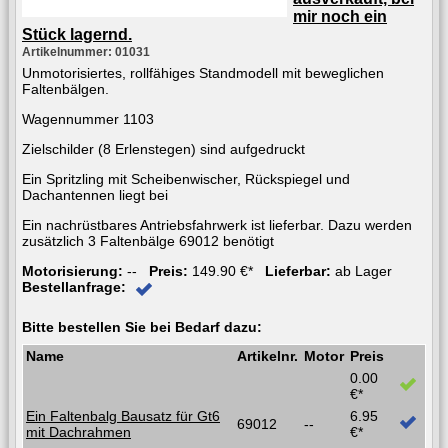
mir noch ein
Stück lagernd.
Artikelnummer: 01031
Unmotorisiertes, rollfähiges Standmodell mit beweglichen
Faltenbälgen.
Wagennummer 1103
Zielschilder (8 Erlenstegen) sind aufgedruckt
Ein Spritzling mit Scheibenwischer, Rückspiegel und
Dachantennen liegt bei
Ein nachrüstbares Antriebsfahrwerk ist lieferbar. Dazu werden
zusätzlich 3 Faltenbälge 69012 benötigt
Motorisierung:
--
Preis:
149.90 €*
Lieferbar:
ab Lager
Bestellanfrage:
Bitte bestellen Sie bei Bedarf dazu:
Name
Artikelnr.
Motor
Preis
0.00
€*
Ein Faltenbalg Bausatz für Gt6
6.95
69012
--
mit Dachrahmen
€*