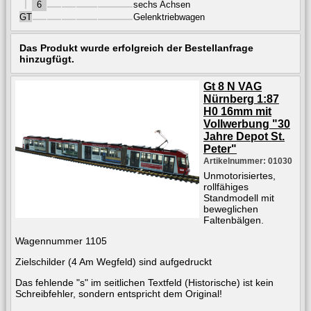
6
sechs Achsen
GT
Gelenktriebwagen
Das Produkt wurde erfolgreich der Bestellanfrage
hinzugfügt.
Gt 8 N VAG
Nürnberg 1:87
H0 16mm mit
Vollwerbung "30
Jahre Depot St.
Peter"
Artikelnummer: 01030
Unmotorisiertes,
rollfähiges
Standmodell mit
beweglichen
Faltenbälgen.
Wagennummer 1105
Zielschilder (4 Am Wegfeld) sind aufgedruckt
Das fehlende "s" im seitlichen Textfeld (Historische) ist kein
Schreibfehler, sondern entspricht dem Original!