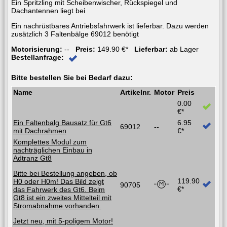
Ein Spritzling mit Scheibenwischer, Rückspiegel und
Dachantennen liegt bei
Ein nachrüstbares Antriebsfahrwerk ist lieferbar. Dazu werden
zusätzlich 3 Faltenbälge 69012 benötigt
Motorisierung:
--
Preis:
149.90 €*
Lieferbar:
ab Lager
Bestellanfrage:
Bitte bestellen Sie bei Bedarf dazu:
Name
Artikelnr.
Motor
Preis
0.00
€*
Ein Faltenbalg Bausatz für Gt6
6.95
69012
--
mit Dachrahmen
€*
Komplettes Modul zum
nachträglichen Einbau in
Adtranz Gt8
Bitte bei Bestellung angeben, ob
119.90
H0 oder H0m! Das Bild zeigt
90705
€*
das Fahrwerk des Gt6. Beim
Gt8 ist ein zweites Mittelteil mit
Stromabnahme vorhanden.
Jetzt neu, mit 5-poligem Motor!