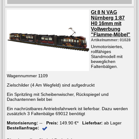
Gt 8 N VAG
Nürnberg 1:87
H0 16mm mit
Vollwerbung
"Flamme-Möbel"
Artikelnummer: 01028
Unmotorisiertes,
rollfähiges
Standmodell mit
beweglichen
Faltenbälgen.
Wagennummer 1109
Zielschilder (4 Am Wegfeld) sind aufgedruckt
Ein Spritzling mit Scheibenwischer, Rückspiegel und
Dachantennen liebt bei
Ein nachrüstbares Antriebsfahrwerk ist lieferbar. Dazu werden
zusätzlich 3 Faltenbälge 69012 benötigt
Motorisierung:
--
Preis:
149.90 €*
Lieferbar:
ab Lager
Bestellanfrage: