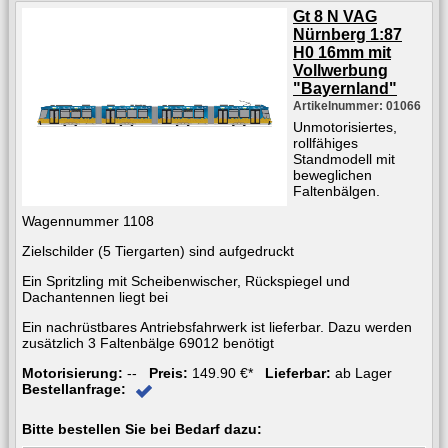
Gt 8 N VAG
Nürnberg 1:87
H0 16mm mit
Vollwerbung
"Bayernland"
Artikelnummer: 01066
Unmotorisiertes,
rollfähiges
Standmodell mit
beweglichen
Faltenbälgen.
Wagennummer 1108
Zielschilder (5 Tiergarten) sind aufgedruckt
Ein Spritzling mit Scheibenwischer, Rückspiegel und
Dachantennen liegt bei
Ein nachrüstbares Antriebsfahrwerk ist lieferbar. Dazu werden
zusätzlich 3 Faltenbälge 69012 benötigt
Motorisierung:
--
Preis:
149.90 €*
Lieferbar:
ab Lager
Bestellanfrage:
Bitte bestellen Sie bei Bedarf dazu: