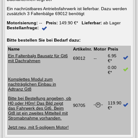
Ein nachrüstbares Antriebsfahrwerk ist lieferbar. Dazu werden
zusätzlich 3 Faltenbälge 69012 benötigt
Motorisierung:
--
Preis:
149.90 €*
Lieferbar:
ab Lager
Bestellanfrage:
Bitte bestellen Sie bei Bedarf dazu:
Name
Artikelnr.
Motor
Preis
Ein Faltenbalg Bausatz für Gt6
6.95
69012
--
mit Dachrahmen
€*
0.00
€*
Komplettes Modul zum
nachträglichen Einbau in
Adtranz Gt8
Bitte bei Bestellung angeben, ob
119.90
H0 oder H0m! Das Bild zeigt
90705
€*
das Fahrwerk des Gt6. Beim
Gt8 ist ein zweites Mittelteil mit
Stromabnahme vorhanden.
Jetzt neu, mit 5-poligem Motor!