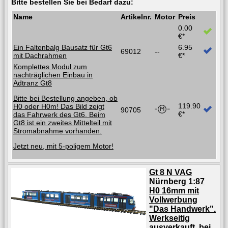
Bitte bestellen Sie bei Bedarf dazu:
Name
Artikelnr.
Motor
Preis
0.00
€*
Ein Faltenbalg Bausatz für Gt6
6.95
69012
--
mit Dachrahmen
€*
Komplettes Modul zum
nachträglichen Einbau in
Adtranz Gt8
Bitte bei Bestellung angeben, ob
119.90
H0 oder H0m! Das Bild zeigt
90705
€*
das Fahrwerk des Gt6. Beim
Gt8 ist ein zweites Mittelteil mit
Stromabnahme vorhanden.
Jetzt neu, mit 5-poligem Motor!
Gt 8 N VAG
Nürnberg 1:87
H0 16mm mit
Vollwerbung
"Das Handwerk".
Werkseitig
ausverkauft, bei