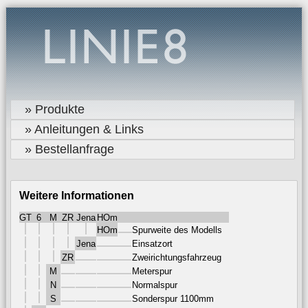
» Produkte
» Anleitungen & Links
» Bestellanfrage
Weitere Informationen
GT
6
M
ZR
Jena
HOm
HOm
Spurweite des Modells
Jena
Einsatzort
ZR
Zweirichtungsfahrzeug
M
Meterspur
N
Normalspur
S
Sonderspur 1100mm