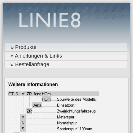
» Produkte
» Anleitungen & Links
» Bestellanfrage
Weitere Informationen
GT
6
M
ZR
Jena
HOm
HOm
Spurweite des Modells
Jena
Einsatzort
ZR
Zweirichtungsfahrzeug
M
Meterspur
N
Normalspur
S
Sonderspur 1100mm