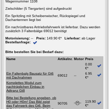
Wagennummer 1108
Zielschilder (5 Tiergarten) sind aufgedruckt
Ein Spritzling mit Scheibenwischer, Rückspiegel und
Dachantennen liegt bei
Ein nachrüstbares Antriebsfahrwerk ist lieferbar. Dazu werden
zusätzlich 3 Faltenbälge 69012 benötigt
Motorisierung:
--
Preis:
149.90 €*
Lieferbar:
ab Lager
Bestellanfrage:
Bitte bestellen Sie bei Bedarf dazu:
Name
Artikelnr.
Motor
Preis
0.00
€*
Ein Faltenbalg Bausatz für Gt6
6.95
69012
--
mit Dachrahmen
€*
Komplettes Modul zum
nachträglichen Einbau in
Adtranz Gt8
Bitte bei Bestellung angeben, ob
119.90
H0 oder H0m! Das Bild zeigt
90705
€*
das Fahrwerk des Gt6. Beim