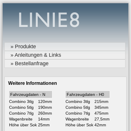
» Produkte
» Anleitungen & Links
» Bestellanfrage
Weitere Informationen
Fahrzeugdaten - N
Fahrzeugdaten - H0
Combino 3tlg
120mm
Combino 3tlg
215mm
Combino 5tlg
190mm
Combino 5tlg
345mm
Combino 7tlg
260mm
Combino 7tlg
475mm
Wagenbreite
14mm
Wagenbreite
27,5mm
Höhe über Sok
25mm
Höhe über Sok
42mm