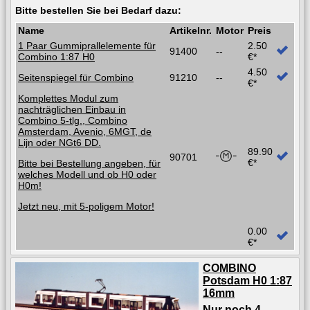
Bitte bestellen Sie bei Bedarf dazu:
Name
Artikelnr.
Motor
Preis
1 Paar Gummiprallelemente für
2.50
91400
--
Combino 1:87 H0
€*
4.50
Seitenspiegel für Combino
91210
--
€*
Komplettes Modul zum
nachträglichen Einbau in
Combino 5-tlg., Combino
Amsterdam, Avenio, 6MGT, de
Lijn oder NGt6 DD.
89.90
90701
€*
Bitte bei Bestellung angeben, für
welches Modell und ob H0 oder
H0m!
Jetzt neu, mit 5-poligem Motor!
0.00
€*
COMBINO
Potsdam H0 1:87
16mm
Nur noch 4