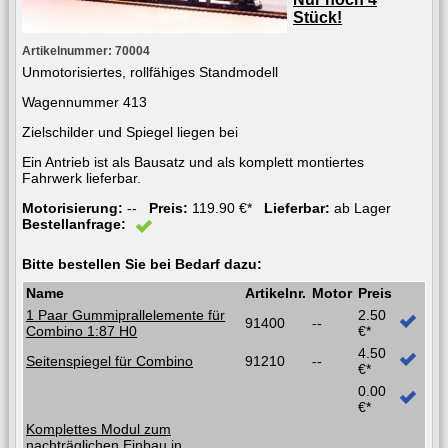
Stück!
Artikelnummer: 70004
Unmotorisiertes, rollfähiges Standmodell
Wagennummer 413
Zielschilder und Spiegel liegen bei
Ein Antrieb ist als Bausatz und als komplett montiertes
Fahrwerk lieferbar.
Motorisierung:
--
Preis:
119.90 €*
Lieferbar:
ab Lager
Bestellanfrage:
Bitte bestellen Sie bei Bedarf dazu:
Name
Artikelnr.
Motor
Preis
1 Paar Gummiprallelemente für
2.50
91400
--
Combino 1:87 H0
€*
4.50
Seitenspiegel für Combino
91210
--
€*
0.00
€*
Komplettes Modul zum
nachträglichen Einbau in