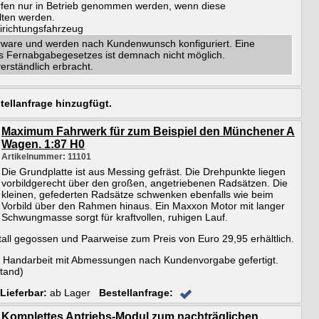
dürfen nur in Betrieb genommen werden, wenn diese
ten werden.
richtungsfahrzeug
erware und werden nach Kundenwunsch konfiguriert. Eine
s Fernabgabegesetzes ist demnach nicht möglich.
erständlich erbracht.
tellanfrage hinzugfügt.
Maximum Fahrwerk für zum Beispiel den Münchener A
Wagen. 1:87 H0
Artikelnummer: 11101
Die Grundplatte ist aus Messing gefräst. Die Drehpunkte liegen
vorbildgerecht über den großen, angetriebenen Radsätzen. Die
kleinen, gefederten Radsätze schwenken ebenfalls wie beim
Vorbild über den Rahmen hinaus. Ein Maxxon Motor mit langer
Schwungmasse sorgt für kraftvollen, ruhigen Lauf.
all gegossen und Paarweise zum Preis von Euro 29,95 erhältlich.
in Handarbeit mit Abmessungen nach Kundenvorgabe gefertigt.
tand)
Lieferbar:
ab Lager
Bestellanfrage:
Komplettes Antriebs-Modul zum nachträglichen