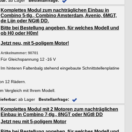
bar:
ab Lager
Bestellanfrage:
Komplettes Modul zum nachträglichen Einbau in
Combino 5-tlg., Combino Amsterdam, Avenio, 6MGT,
de Lijn oder NGt6 DD.
Bitte bei Bestellung angeben, für welches Modell und
ob H0 oder H0m!
Jetzt neu, mit 5-poligem Motor!
Artikelnummer: 90701
Für Gleichspannung 12 -16 V
Im hinteren Faltenbalg stehend eingebaute Schnittstellenplatine
on 12 Rädern.
m Vergleich mit Ihrem Modell.
ieferbar:
ab Lager
Bestellanfrage:
Komplettes Modul mit 2 Motoren zum nachträglichen
Einbau in Combino 7-tlg., 8NGT oder NGt8 DD
Jetzt neu mit 5-poligem Motor
Bitte bei Bestellung angeben, für welches Modell und