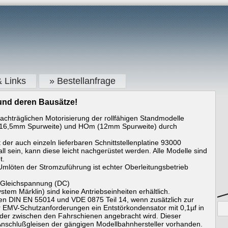
& Links
» Bestellanfrage
 und deren Bausätze!
nachträglichen Motorisierung der rollfähigen Standmodelle
O (16,5mm Spurweite) und HOm (12mm Spurweite) durch
it der auch einzeln lieferbaren Schnittstellenplatine 93000
all sein, kann diese leicht nachgerüstet werden. Alle Modelle sind
t.
mlöten der Stromzuführung ist echter Oberleitungsbetrieb
 Gleichspannung (DC)
stem Märklin) sind keine Antriebseinheiten erhältlich.
en DIN EN 55014 und VDE 0875 Teil 14, wenn zusätzlich zur
 EMV-Schutzanforderungen ein Entstörkondensator mit 0,1µf in
der zwischen den Fahrschienen angebracht wird. Dieser
 Anschlußgleisen der gängigen Modellbahnhersteller vorhanden.