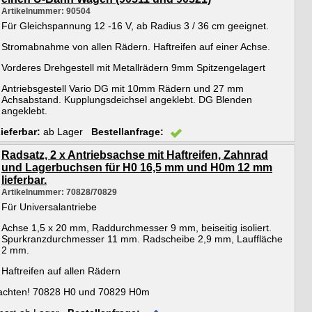
Artikelnummer: 90504
Für Gleichspannung 12 -16 V, ab Radius 3 / 36 cm geeignet.
Stromabnahme von allen Rädern. Haftreifen auf einer Achse.
Vorderes Drehgestell mit Metallrädern 9mm Spitzengelagert
Antriebsgestell Vario DG mit 10mm Rädern und 27 mm
Achsabstand. Kupplungsdeichsel angeklebt. DG Blenden
angeklebt.
ieferbar:
ab Lager
Bestellanfrage:
Radsatz, 2 x Antriebsachse mit Haftreifen, Zahnrad
und Lagerbuchsen für H0 16,5 mm und H0m 12 mm
lieferbar.
Artikelnummer: 70828/70829
Für Universalantriebe
Achse 1,5 x 20 mm, Raddurchmesser 9 mm, beiseitig isoliert.
Spurkranzdurchmesser 11 mm. Radscheibe 2,9 mm, Lauffläche
2 mm.
Haftreifen auf allen Rädern
 beachten! 70828 H0 und 70829 H0m