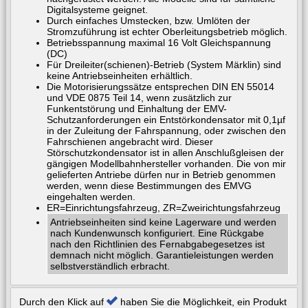
Digitalsysteme geignet.
Durch einfaches Umstecken, bzw. Umlöten der
Stromzuführung ist echter Oberleitungsbetrieb möglich.
Betriebsspannung maximal 16 Volt Gleichspannung
(DC)
Für Dreileiter(schienen)-Betrieb (System Märklin) sind
keine Antriebseinheiten erhältlich.
Die Motorisierungssätze entsprechen DIN EN 55014
und VDE 0875 Teil 14, wenn zusätzlich zur
Funkentstörung und Einhaltung der EMV-
Schutzanforderungen ein Entstörkondensator mit 0,1µf
in der Zuleitung der Fahrspannung, oder zwischen den
Fahrschienen angebracht wird. Dieser
Störschutzkondensator ist in allen Anschlußgleisen der
gängigen Modellbahnhersteller vorhanden. Die von mir
gelieferten Antriebe dürfen nur in Betrieb genommen
werden, wenn diese Bestimmungen des EMVG
eingehalten werden.
ER=Einrichtungsfahrzeug, ZR=Zweirichtungsfahrzeug
Antriebseinheiten sind keine Lagerware und werden
nach Kundenwunsch konfiguriert. Eine Rückgabe
nach den Richtlinien des Fernabgabegesetzes ist
demnach nicht möglich. Garantieleistungen werden
selbstverständlich erbracht.
Durch den Klick auf
haben Sie die Möglichkeit, ein Produkt