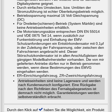
Digitalsysteme geignet.
Durch einfaches Umstecken, bzw. Umlöten der
Stromzuführung ist echter Oberleitungsbetrieb möglich.
Betriebsspannung maximal 16 Volt Gleichspannung
(DC)
Für Dreileiter(schienen)-Betrieb (System Märklin) sind
keine Antriebseinheiten erhältlich.
Die Motorisierungssätze entsprechen DIN EN 55014
und VDE 0875 Teil 14, wenn zusätzlich zur
Funkentstörung und Einhaltung der EMV-
Schutzanforderungen ein Entstörkondensator mit 0,1µf
in der Zuleitung der Fahrspannung, oder zwischen den
Fahrschienen angebracht wird. Dieser
Störschutzkondensator ist in allen Anschlußgleisen der
gängigen Modellbahnhersteller vorhanden. Die von mir
gelieferten Antriebe dürfen nur in Betrieb genommen
werden, wenn diese Bestimmungen des EMVG
eingehalten werden.
ER=Einrichtungsfahrzeug, ZR=Zweirichtungsfahrzeug
Antriebseinheiten sind keine Lagerware und werden
nach Kundenwunsch konfiguriert. Eine Rückgabe
nach den Richtlinien des Fernabgabegesetzes ist
demnach nicht möglich. Garantieleistungen werden
selbstverständlich erbracht.
Durch den Klick auf
haben Sie die Möglichkeit, ein Produkt