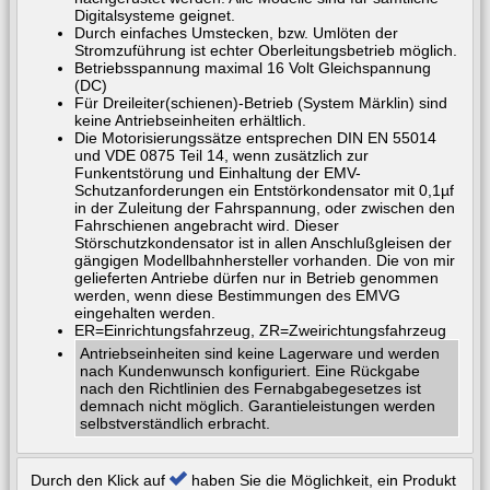
Digitalsysteme geignet.
Durch einfaches Umstecken, bzw. Umlöten der
Stromzuführung ist echter Oberleitungsbetrieb möglich.
Betriebsspannung maximal 16 Volt Gleichspannung
(DC)
Für Dreileiter(schienen)-Betrieb (System Märklin) sind
keine Antriebseinheiten erhältlich.
Die Motorisierungssätze entsprechen DIN EN 55014
und VDE 0875 Teil 14, wenn zusätzlich zur
Funkentstörung und Einhaltung der EMV-
Schutzanforderungen ein Entstörkondensator mit 0,1µf
in der Zuleitung der Fahrspannung, oder zwischen den
Fahrschienen angebracht wird. Dieser
Störschutzkondensator ist in allen Anschlußgleisen der
gängigen Modellbahnhersteller vorhanden. Die von mir
gelieferten Antriebe dürfen nur in Betrieb genommen
werden, wenn diese Bestimmungen des EMVG
eingehalten werden.
ER=Einrichtungsfahrzeug, ZR=Zweirichtungsfahrzeug
Antriebseinheiten sind keine Lagerware und werden
nach Kundenwunsch konfiguriert. Eine Rückgabe
nach den Richtlinien des Fernabgabegesetzes ist
demnach nicht möglich. Garantieleistungen werden
selbstverständlich erbracht.
Durch den Klick auf
haben Sie die Möglichkeit, ein Produkt