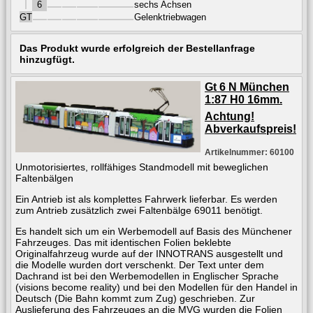
6
sechs Achsen
GT
Gelenktriebwagen
Das Produkt wurde erfolgreich der Bestellanfrage
hinzugfügt.
Gt 6 N München
1:87 H0 16mm.
Achtung!
Abverkaufspreis!
Artikelnummer: 60100
Unmotorisiertes, rollfähiges Standmodell mit beweglichen
Faltenbälgen
Ein Antrieb ist als komplettes Fahrwerk lieferbar. Es werden
zum Antrieb zusätzlich zwei Faltenbälge 69011 benötigt.
Es handelt sich um ein Werbemodell auf Basis des Münchener
Fahrzeuges. Das mit identischen Folien beklebte
Originalfahrzeug wurde auf der INNOTRANS ausgestellt und
die Modelle wurden dort verschenkt. Der Text unter dem
Dachrand ist bei den Werbemodellen in Englischer Sprache
(visions become reality) und bei den Modellen für den Handel in
Deutsch (Die Bahn kommt zum Zug) geschrieben. Zur
Auslieferung des Fahrzeuges an die MVG wurden die Folien