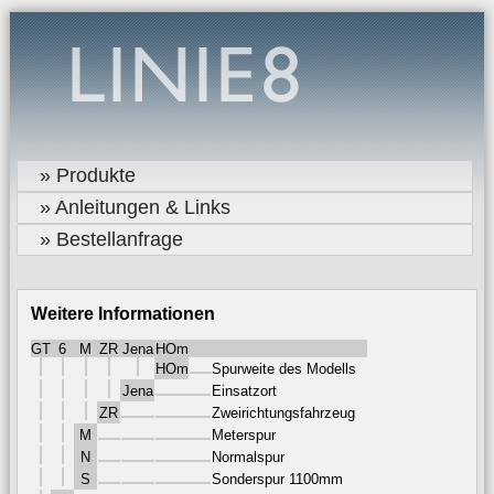
» Produkte
» Anleitungen & Links
» Bestellanfrage
Weitere Informationen
GT
6
M
ZR
Jena
HOm
HOm
Spurweite des Modells
Jena
Einsatzort
ZR
Zweirichtungsfahrzeug
M
Meterspur
N
Normalspur
S
Sonderspur 1100mm