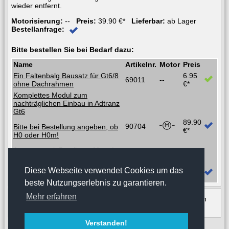
wieder entfernt.
Motorisierung:
--
Preis:
39.90 €*
Lieferbar:
ab Lager
Bestellanfrage:
Bitte bestellen Sie bei Bedarf dazu:
Name
Artikelnr.
Motor
Preis
Ein Faltenbalg Bausatz für Gt6/8
6.95
69011
--
ohne Dachrahmen
€*
Komplettes Modul zum
nachträglichen Einbau in Adtranz
Gt6
89.90
90704
Bitte bei Bestellung angeben, ob
€*
H0 oder H0m!
Jetzt neu, mit 5-poligem Motor!
0.00
Diese Webseite verwendet Cookies um das
€*
beste Nutzungserlebnis zu garantieren.
Mehr erfahren
* zu den angegebenen Preisen kommen die Versandkosten
hinzu.
Verstanden!