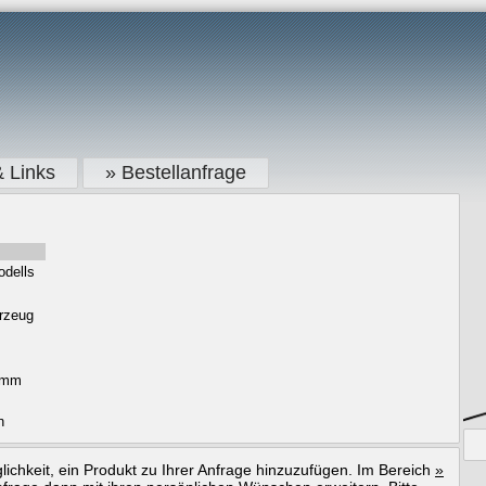
& Links
» Bestellanfrage
odells
hrzeug
0mm
n
ichkeit, ein Produkt zu Ihrer Anfrage hinzuzufügen. Im Bereich
»