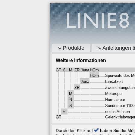
» Produkte
» Anleitungen 
Weitere Informationen
GT
6
M
ZR
Jena
HOm
HOm
Spurweite des M
Jena
Einsatzort
ZR
Zweirichtungsfa
M
Meterspur
N
Normalspur
S
Sonderspur 110
6
sechs Achsen
GT
Gelenktriebwage
Durch den Klick auf
haben Sie die Mögl