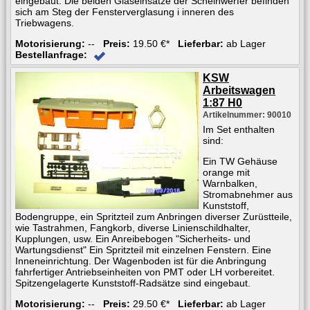
eingebaut. Die beiden Glaseinsätze der Scheinwerfer befinden
sich am Steg der Fensterverglasung i inneren des
Triebwagens.
Motorisierung:
--
Preis:
19.50 €*
Lieferbar:
ab Lager
Bestellanfrage:
KSW
Arbeitswagen
1:87 H0
Artikelnummer: 90010
Im Set enthalten
sind:
Ein TW Gehäuse
orange mit
Warnbalken,
Stromabnehmer aus
Kunststoff,
Bodengruppe, ein Spritzteil zum Anbringen diverser Zurüstteile,
wie Tastrahmen, Fangkorb, diverse Linienschildhalter,
Kupplungen, usw. Ein Anreibebogen "Sicherheits- und
Wartungsdienst" Ein Spritzteil mit einzelnen Fenstern. Eine
Inneneinrichtung. Der Wagenboden ist für die Anbringung
fahrfertiger Antriebseinheiten von PMT oder LH vorbereitet.
Spitzengelagerte Kunststoff-Radsätze sind eingebaut.
Motorisierung:
--
Preis:
29.50 €*
Lieferbar:
ab Lager