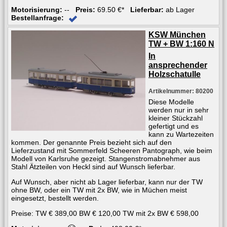
Motorisierung:
--
Preis:
69.50 €*
Lieferbar:
ab Lager
Bestellanfrage:
KSW München
TW + BW 1:160 N
In
ansprechender
Holzschatulle
Artikelnummer: 80200
Diese Modelle
werden nur in sehr
kleiner Stückzahl
gefertigt und es
kann zu Wartezeiten
kommen. Der genannte Preis bezieht sich auf den
Lieferzustand mit Sommerfeld Scheeren Pantograph, wie beim
Modell von Karlsruhe gezeigt. Stangenstromabnehmer aus
Stahl Ätzteilen von Heckl sind auf Wunsch lieferbar.
Auf Wunsch, aber nicht ab Lager lieferbar, kann nur der TW
ohne BW, oder ein TW mit 2x BW, wie in Müchen meist
eingesetzt, bestellt werden.
Preise: TW € 389,00 BW € 120,00 TW mit 2x BW € 598,00