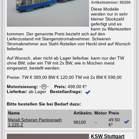
Artikelnummer: 90200
Diese Modelle
werden nur in sehr
kleiner Stückzahl
gefertigt und es
kann zu Wartezeiten
kommen. Der genannte Preis bezieht sich auf den
Lieferzustand mit Stangenstromabnehmer. Scheeren
Stromabnehmer aus Stahl Ätzteilen von Heckl sind auf Wunsch
lieferbar.
Auf Wunsch, aber nicht ab Lager lieferbar, kann nur der TW
ohne BW, oder ein TW mit 2x BW, wie in Müchen meist
eingesetzt, bestellt werden.
Preise: TW € 389,00 BW € 120,00 TW mit 2x BW € 598,00
Motorisierung:
Preis:
498.00 €*
Lieferbar:
ab Lager
Bestellanfrage:
Bitte bestellen Sie bei Bedarf dazu:
Name
Artikelnr.
Motor
Preis
Metall Scheren Pantograph
49.50
98100
--
1:220 Z
€*
KSW Stuttgart