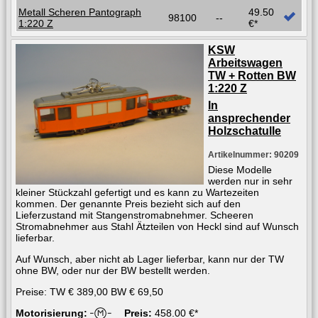
Metall Scheren Pantograph
49.50
98100
--
1:220 Z
€*
KSW
Arbeitswagen
TW + Rotten BW
1:220 Z
In
ansprechender
Holzschatulle
Artikelnummer: 90209
Diese Modelle
werden nur in sehr
kleiner Stückzahl gefertigt und es kann zu Wartezeiten
kommen. Der genannte Preis bezieht sich auf den
Lieferzustand mit Stangenstromabnehmer. Scheeren
Stromabnehmer aus Stahl Ätzteilen von Heckl sind auf Wunsch
lieferbar.
Auf Wunsch, aber nicht ab Lager lieferbar, kann nur der TW
ohne BW, oder nur der BW bestellt werden.
Preise: TW € 389,00 BW € 69,50
Motorisierung:
Preis:
458.00 €*