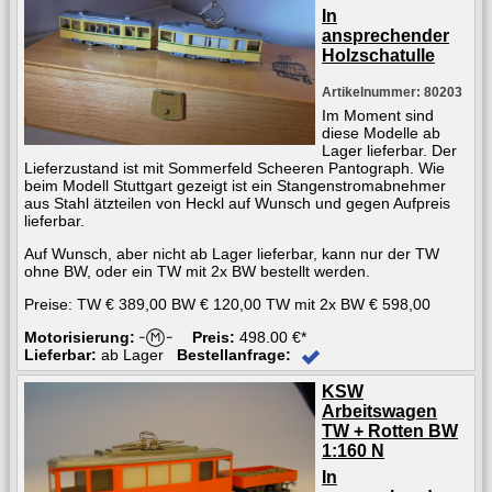
In
ansprechender
Holzschatulle
Artikelnummer: 80203
Im Moment sind
diese Modelle ab
Lager lieferbar. Der
Lieferzustand ist mit Sommerfeld Scheeren Pantograph. Wie
beim Modell Stuttgart gezeigt ist ein Stangenstromabnehmer
aus Stahl ätzteilen von Heckl auf Wunsch und gegen Aufpreis
lieferbar.
Auf Wunsch, aber nicht ab Lager lieferbar, kann nur der TW
ohne BW, oder ein TW mit 2x BW bestellt werden.
Preise: TW € 389,00 BW € 120,00 TW mit 2x BW € 598,00
Motorisierung:
Preis:
498.00 €*
Lieferbar:
ab Lager
Bestellanfrage:
KSW
Arbeitswagen
TW + Rotten BW
1:160 N
In