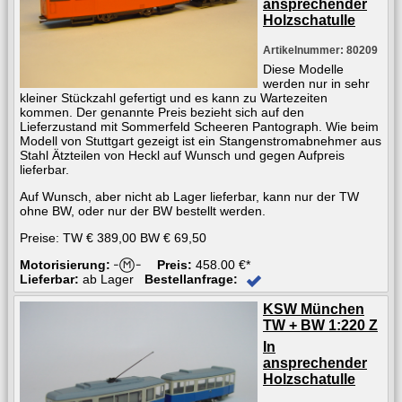
ansprechender
Holzschatulle
Artikelnummer: 80209
Diese Modelle
werden nur in sehr
kleiner Stückzahl gefertigt und es kann zu Wartezeiten
kommen. Der genannte Preis bezieht sich auf den
Lieferzustand mit Sommerfeld Scheeren Pantograph. Wie beim
Modell von Stuttgart gezeigt ist ein Stangenstromabnehmer aus
Stahl Ätzteilen von Heckl auf Wunsch und gegen Aufpreis
lieferbar.
Auf Wunsch, aber nicht ab Lager lieferbar, kann nur der TW
ohne BW, oder nur der BW bestellt werden.
Preise: TW € 389,00 BW € 69,50
Motorisierung:
Preis:
458.00 €*
Lieferbar:
ab Lager
Bestellanfrage:
KSW München
TW + BW 1:220 Z
In
ansprechender
Holzschatulle