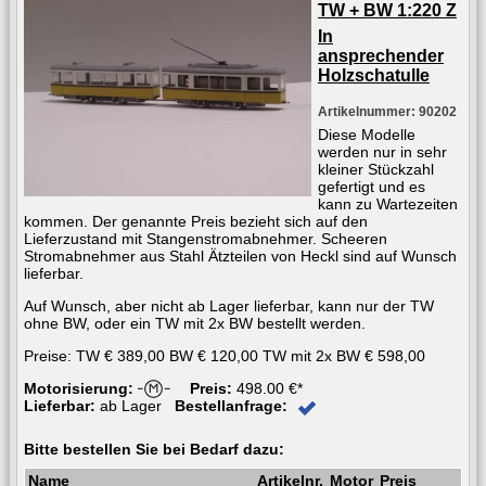
TW + BW 1:220 Z
In
ansprechender
Holzschatulle
Artikelnummer: 90202
Diese Modelle
werden nur in sehr
kleiner Stückzahl
gefertigt und es
kann zu Wartezeiten
kommen. Der genannte Preis bezieht sich auf den
Lieferzustand mit Stangenstromabnehmer. Scheeren
Stromabnehmer aus Stahl Ätzteilen von Heckl sind auf Wunsch
lieferbar.
Auf Wunsch, aber nicht ab Lager lieferbar, kann nur der TW
ohne BW, oder ein TW mit 2x BW bestellt werden.
Preise: TW € 389,00 BW € 120,00 TW mit 2x BW € 598,00
Motorisierung:
Preis:
498.00 €*
Lieferbar:
ab Lager
Bestellanfrage:
Bitte bestellen Sie bei Bedarf dazu:
Name
Artikelnr.
Motor
Preis