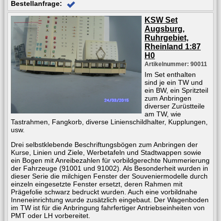
Bestellanfrage:
KSW Set
Augsburg,
Ruhrgebiet,
Rheinland 1:87
H0
Artikelnummer: 90011
Im Set enthalten
sind je ein TW und
ein BW, ein Spritzteil
zum Anbringen
diverser Zurüstteile
am TW, wie
Tastrahmen, Fangkorb, diverse Linienschildhalter, Kupplungen,
usw.
Drei selbstklebende Beschriftungsbögen zum Anbringen der
Kurse, Linien und Ziele, Werbetafeln und Stadtwappen sowie
ein Bogen mit Anreibezahlen für vorbildgerechte Nummerierung
der Fahrzeuge (91001 und 91002). Als Besonderheit wurden in
dieser Serie die milchigen Fenster der Souveniermodelle durch
einzeln eingesetzte Fenster ersetzt, deren Rahmen mit
Prägefolie schwarz bedruckt wurden. Auch eine vorbildnahe
Inneneinrichtung wurde zusätzlich eingebaut. Der Wagenboden
im TW ist für die Anbringung fahrfertiger Antriebseinheiten von
PMT oder LH vorbereitet.