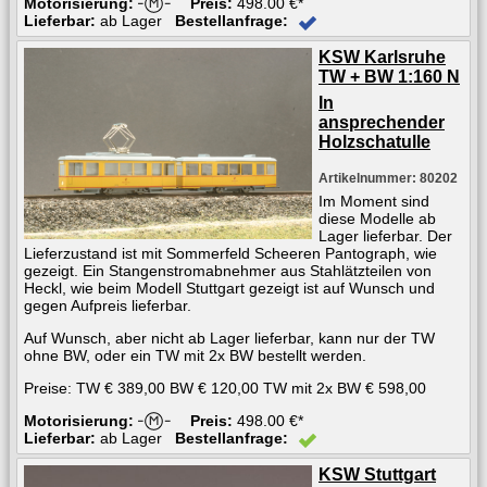
Motorisierung:
Preis:
498.00 €*
Lieferbar:
ab Lager
Bestellanfrage:
KSW Karlsruhe
TW + BW 1:160 N
In
ansprechender
Holzschatulle
Artikelnummer: 80202
Im Moment sind
diese Modelle ab
Lager lieferbar. Der
Lieferzustand ist mit Sommerfeld Scheeren Pantograph, wie
gezeigt. Ein Stangenstromabnehmer aus Stahlätzteilen von
Heckl, wie beim Modell Stuttgart gezeigt ist auf Wunsch und
gegen Aufpreis lieferbar.
Auf Wunsch, aber nicht ab Lager lieferbar, kann nur der TW
ohne BW, oder ein TW mit 2x BW bestellt werden.
Preise: TW € 389,00 BW € 120,00 TW mit 2x BW € 598,00
Motorisierung:
Preis:
498.00 €*
Lieferbar:
ab Lager
Bestellanfrage:
KSW Stuttgart