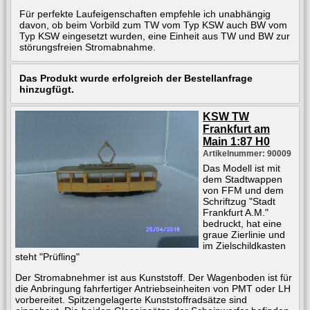
Für perfekte Laufeigenschaften empfehle ich unabhängig
davon, ob beim Vorbild zum TW vom Typ KSW auch BW vom
Typ KSW eingesetzt wurden, eine Einheit aus TW und BW zur
störungsfreien Stromabnahme.
Das Produkt wurde erfolgreich der Bestellanfrage
hinzugfügt.
KSW TW
Frankfurt am
Main 1:87 H0
Artikelnummer: 90009
Das Modell ist mit
dem Stadtwappen
von FFM und dem
Schriftzug "Stadt
Frankfurt A.M."
bedruckt, hat eine
graue Zierlinie und
im Zielschildkasten
steht "Prüfling"
Der Stromabnehmer ist aus Kunststoff. Der Wagenboden ist für
die Anbringung fahrfertiger Antriebseinheiten von PMT oder LH
vorbereitet. Spitzengelagerte Kunststoffradsätze sind