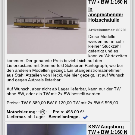
TW + BW 1:160 N
In
ansprechender
Holzschatulle
Artikelnummer: 80201
Diese Modelle
werden nur in sehr
kleiner Stückzahl
gefertigt und es
kann zu Wartezeiten
kommen. Der genannte Preis bezieht sich auf den
Lieferzustand mit Sommerfeld Scheeren Pantograph, wie bei
den anderen Modellen gezeigt. Ein Stangenstromabnehmer
aus Stahl Ätzteilen von Heckl, wie hier gezeigt, ist auf Wunsch
und gegen Aufpreis lieferbar.
Auf Wunsch, aber nicht ab Lager lieferbar, kann nur der TW
ohne BW, oder ein TW mit 2x BW bestellt werden.
Preise: TW € 389,00 BW € 120,00 TW mit 2x BW € 598,00
Motorisierung:
Preis:
498.00 €*
Lieferbar:
ab Lager
Bestellanfrage:
KSW Augsburg
TW + BW 1:160 N