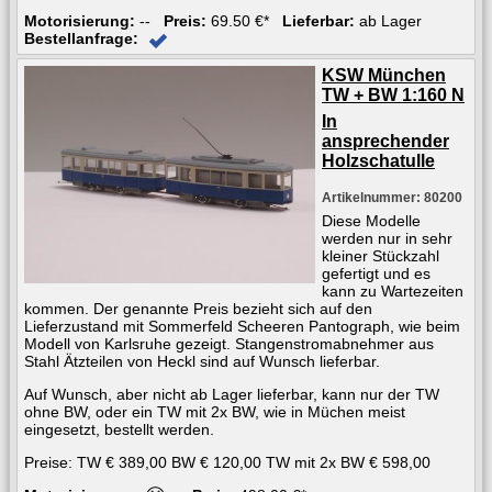
Motorisierung:
--
Preis:
69.50 €*
Lieferbar:
ab Lager
Bestellanfrage:
KSW München
TW + BW 1:160 N
In
ansprechender
Holzschatulle
Artikelnummer: 80200
Diese Modelle
werden nur in sehr
kleiner Stückzahl
gefertigt und es
kann zu Wartezeiten
kommen. Der genannte Preis bezieht sich auf den
Lieferzustand mit Sommerfeld Scheeren Pantograph, wie beim
Modell von Karlsruhe gezeigt. Stangenstromabnehmer aus
Stahl Ätzteilen von Heckl sind auf Wunsch lieferbar.
Auf Wunsch, aber nicht ab Lager lieferbar, kann nur der TW
ohne BW, oder ein TW mit 2x BW, wie in Müchen meist
eingesetzt, bestellt werden.
Preise: TW € 389,00 BW € 120,00 TW mit 2x BW € 598,00