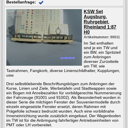
Bestellanfrage:
KSW Set
Augsburg,
Ruhrgebiet,
Rheinland 1:87
H0
Artikelnummer: 90011
Im Set enthalten
sind je ein TW und
ein BW, ein Spritzteil
zum Anbringen
diverser Zurüstteile
am TW, wie
Tastrahmen, Fangkorb, diverse Linienschildhalter, Kupplungen,
usw.
Drei selbstklebende Beschriftungsbögen zum Anbringen der
Kurse, Linien und Ziele, Werbetafeln und Stadtwappen sowie
ein Bogen mit Anreibezahlen für vorbildgerechte Nummerierung
der Fahrzeuge (91001 und 91002). Als Besonderheit wurden in
dieser Serie die milchigen Fenster der Souveniermodelle durch
einzeln eingesetzte Fenster ersetzt, deren Rahmen mit
Prägefolie schwarz bedruckt wurden. Auch eine vorbildnahe
Inneneinrichtung wurde zusätzlich eingebaut. Der Wagenboden
im TW ist für die Anbringung fahrfertiger Antriebseinheiten von
PMT oder LH vorbereitet.