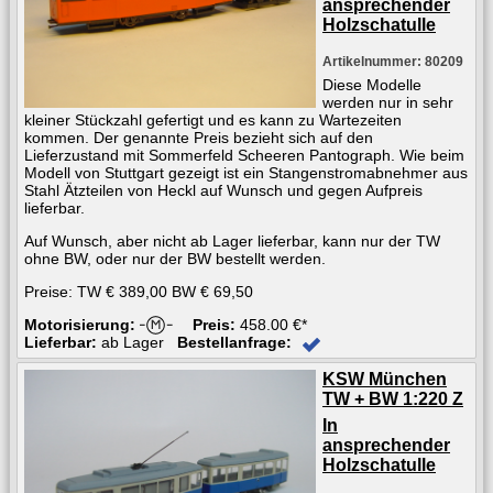
ansprechender
Holzschatulle
Artikelnummer: 80209
Diese Modelle
werden nur in sehr
kleiner Stückzahl gefertigt und es kann zu Wartezeiten
kommen. Der genannte Preis bezieht sich auf den
Lieferzustand mit Sommerfeld Scheeren Pantograph. Wie beim
Modell von Stuttgart gezeigt ist ein Stangenstromabnehmer aus
Stahl Ätzteilen von Heckl auf Wunsch und gegen Aufpreis
lieferbar.
Auf Wunsch, aber nicht ab Lager lieferbar, kann nur der TW
ohne BW, oder nur der BW bestellt werden.
Preise: TW € 389,00 BW € 69,50
Motorisierung:
Preis:
458.00 €*
Lieferbar:
ab Lager
Bestellanfrage:
KSW München
TW + BW 1:220 Z
In
ansprechender
Holzschatulle