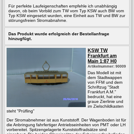
Für perfekte Laufeigenschaften empfehle ich unabhängig
davon, ob beim Vorbild zum TW vom Typ KSW auch BW vom
Typ KSW eingesetzt wurden, eine Einheit aus TW und BW zur
störungsfreien Stromabnahme.
Das Produkt wurde erfolgreich der Bestellanfrage
hinzugfügt.
KSW TW
Frankfurt am
Main 1:87 H0
Artikelnummer: 90009
Das Modell ist mit
dem Stadtwappen
von FFM und dem
Schriftzug "Stadt
Frankfurt A.M."
bedruckt, hat eine
graue Zierlinie und
im Zielschildkasten
steht "Prüfling"
Der Stromabnehmer ist aus Kunststoff. Der Wagenboden ist für
die Anbringung fahrfertiger Antriebseinheiten von PMT oder LH
vorbereitet. Spitzengelagerte Kunststoffradsätze sind