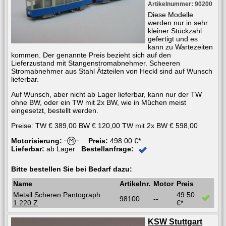
Artikelnummer: 90200
Diese Modelle
werden nur in sehr
kleiner Stückzahl
gefertigt und es
kann zu Wartezeiten
kommen. Der genannte Preis bezieht sich auf den
Lieferzustand mit Stangenstromabnehmer. Scheeren
Stromabnehmer aus Stahl Ätzteilen von Heckl sind auf Wunsch
lieferbar.
Auf Wunsch, aber nicht ab Lager lieferbar, kann nur der TW
ohne BW, oder ein TW mit 2x BW, wie in Müchen meist
eingesetzt, bestellt werden.
Preise: TW € 389,00 BW € 120,00 TW mit 2x BW € 598,00
Motorisierung:
Preis:
498.00 €*
Lieferbar:
ab Lager
Bestellanfrage:
Bitte bestellen Sie bei Bedarf dazu:
Name
Artikelnr.
Motor
Preis
Metall Scheren Pantograph
49.50
98100
--
1:220 Z
€*
KSW Stuttgart