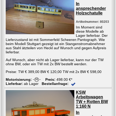
In
ansprechender
Holzschatulle
Artikelnummer: 80203
Im Moment sind
diese Modelle ab
Lager lieferbar. Der
Lieferzustand ist mit Sommerfeld Scheeren Pantograph. Wie
beim Modell Stuttgart gezeigt ist ein Stangenstromabnehmer
aus Stahl ätzteilen von Heckl auf Wunsch und gegen Aufpreis
lieferbar.
Auf Wunsch, aber nicht ab Lager lieferbar, kann nur der TW
ohne BW, oder ein TW mit 2x BW bestellt werden.
Preise: TW € 389,00 BW € 120,00 TW mit 2x BW € 598,00
Motorisierung:
Preis:
498.00 €*
Lieferbar:
ab Lager
Bestellanfrage:
KSW
Arbeitswagen
TW + Rotten BW
1:160 N
In