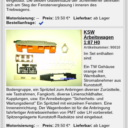
eingebaut. Die beiden Glaseinsätze der Scheinwerfer befinden
sich am Steg der Fensterverglasung i inneren des
Triebwagens.
Motorisierung:
--
Preis:
19.50 €*
Lieferbar:
ab Lager
Bestellanfrage:
KSW
Arbeitswagen
1:87 H0
Artikelnummer: 90010
Im Set enthalten
sind:
Ein TW Gehäuse
orange mit
Warnbalken,
Stromabnehmer aus
Kunststoff,
Bodengruppe, ein Spritzteil zum Anbringen diverser Zurüstteile,
wie Tastrahmen, Fangkorb, diverse Linienschildhalter,
Kupplungen, usw. Ein Anreibebogen "Sicherheits- und
Wartungsdienst" Ein Spritzteil mit einzelnen Fenstern. Eine
Inneneinrichtung. Der Wagenboden ist für die Anbringung
fahrfertiger Antriebseinheiten von PMT oder LH vorbereitet.
Spitzengelagerte Kunststoff-Radsätze sind eingebaut.
Motorisierung:
--
Preis:
29.50 €*
Lieferbar:
ab Lager