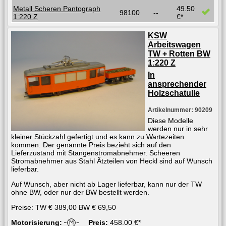
Metall Scheren Pantograph
49.50
98100
--
1:220 Z
€*
KSW
Arbeitswagen
TW + Rotten BW
1:220 Z
In
ansprechender
Holzschatulle
Artikelnummer: 90209
Diese Modelle
werden nur in sehr
kleiner Stückzahl gefertigt und es kann zu Wartezeiten
kommen. Der genannte Preis bezieht sich auf den
Lieferzustand mit Stangenstromabnehmer. Scheeren
Stromabnehmer aus Stahl Ätzteilen von Heckl sind auf Wunsch
lieferbar.
Auf Wunsch, aber nicht ab Lager lieferbar, kann nur der TW
ohne BW, oder nur der BW bestellt werden.
Preise: TW € 389,00 BW € 69,50
Motorisierung:
Preis:
458.00 €*