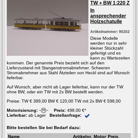
TW + BW 1:220 Z
In
ansprechender
Holzschatulle
Artikelnummer: 90202
Diese Modelle
werden nur in sehr
kleiner Stückzahl
gefertigt und es
kann zu Wartezeiten
kommen. Der genannte Preis bezieht sich auf den
Lieferzustand mit Stangenstromabnehmer. Scheeren
Stromabnehmer aus Stahl Ätzteilen von Heckl sind auf Wunsch
lieferbar.
Auf Wunsch, aber nicht ab Lager lieferbar, kann nur der TW
ohne BW, oder ein TW mit 2x BW bestellt werden.
Preise: TW € 389,00 BW € 120,00 TW mit 2x BW € 598,00
Motorisierung:
Preis:
498.00 €*
Lieferbar:
ab Lager
Bestellanfrage:
Bitte bestellen Sie bei Bedarf dazu:
Name
Artikelnr.
Motor
Preis