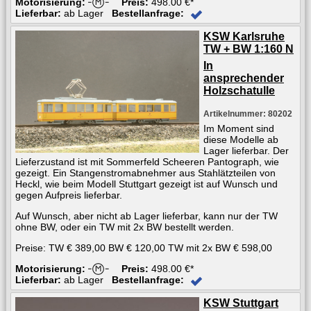
Motorisierung:
Preis:
498.00 €*
Lieferbar:
ab Lager
Bestellanfrage:
KSW Karlsruhe
TW + BW 1:160 N
In
ansprechender
Holzschatulle
Artikelnummer: 80202
Im Moment sind
diese Modelle ab
Lager lieferbar. Der
Lieferzustand ist mit Sommerfeld Scheeren Pantograph, wie
gezeigt. Ein Stangenstromabnehmer aus Stahlätzteilen von
Heckl, wie beim Modell Stuttgart gezeigt ist auf Wunsch und
gegen Aufpreis lieferbar.
Auf Wunsch, aber nicht ab Lager lieferbar, kann nur der TW
ohne BW, oder ein TW mit 2x BW bestellt werden.
Preise: TW € 389,00 BW € 120,00 TW mit 2x BW € 598,00
Motorisierung:
Preis:
498.00 €*
Lieferbar:
ab Lager
Bestellanfrage:
KSW Stuttgart