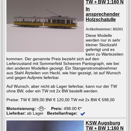
TW + BW 1:160 N
In
ansprechender
Holzschatulle
Artikelnummer: 80201
Diese Modelle
werden nur in sehr
kleiner Stückzahl
gefertigt und es
kann zu Wartezeiten
kommen. Der genannte Preis bezieht sich auf den
Lieferzustand mit Sommerfeld Scheeren Pantograph, wie bei
den anderen Modellen gezeigt. Ein Stangenstromabnehmer
aus Stahl Ätzteilen von Heckl, wie hier gezeigt, ist auf Wunsch
und gegen Aufpreis lieferbar.
Auf Wunsch, aber nicht ab Lager lieferbar, kann nur der TW
ohne BW, oder ein TW mit 2x BW bestellt werden.
Preise: TW € 389,00 BW € 120,00 TW mit 2x BW € 598,00
Motorisierung:
Preis:
498.00 €*
Lieferbar:
ab Lager
Bestellanfrage:
KSW Augsburg
TW + BW 1:160 N