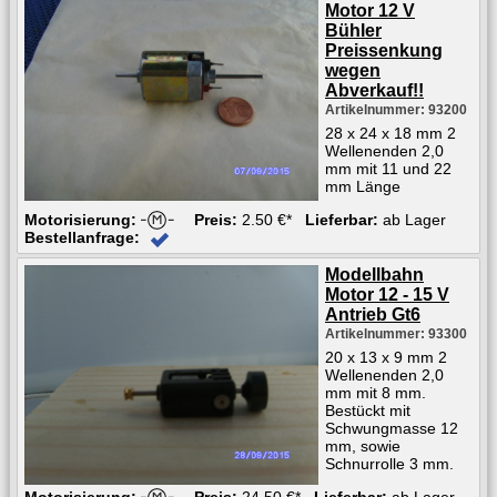
Motor 12 V
Bühler
Preissenkung
wegen
Abverkauf!!
Artikelnummer: 93200
28 x 24 x 18 mm 2
Wellenenden 2,0
mm mit 11 und 22
mm Länge
Motorisierung:
Preis:
2.50 €*
Lieferbar:
ab Lager
Bestellanfrage:
Modellbahn
Motor 12 - 15 V
Antrieb Gt6
Artikelnummer: 93300
20 x 13 x 9 mm 2
Wellenenden 2,0
mm mit 8 mm.
Bestückt mit
Schwungmasse 12
mm, sowie
Schnurrolle 3 mm.
Motorisierung:
Preis:
24.50 €*
Lieferbar:
ab Lager