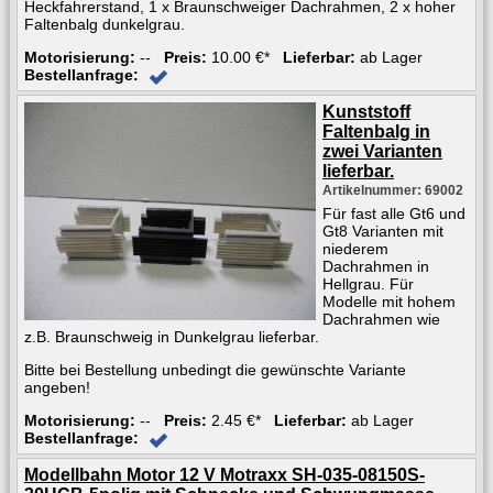
Heckfahrerstand, 1 x Braunschweiger Dachrahmen, 2 x hoher
Faltenbalg dunkelgrau.
Motorisierung:
--
Preis:
10.00 €*
Lieferbar:
ab Lager
Bestellanfrage:
Kunststoff
Faltenbalg in
zwei Varianten
lieferbar.
Artikelnummer: 69002
Für fast alle Gt6 und
Gt8 Varianten mit
niederem
Dachrahmen in
Hellgrau. Für
Modelle mit hohem
Dachrahmen wie
z.B. Braunschweig in Dunkelgrau lieferbar.
Bitte bei Bestellung unbedingt die gewünschte Variante
angeben!
Motorisierung:
--
Preis:
2.45 €*
Lieferbar:
ab Lager
Bestellanfrage:
Modellbahn Motor 12 V Motraxx SH-035-08150S-