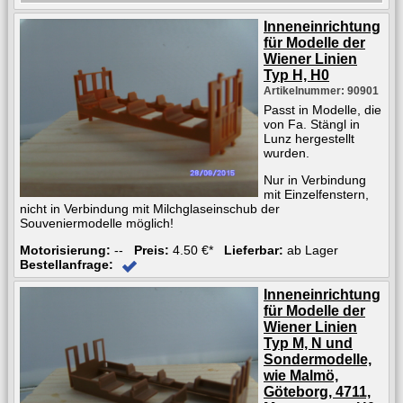
Inneneinrichtung
für Modelle der
Wiener Linien
Typ H, H0
Artikelnummer: 90901
Passt in Modelle, die
von Fa. Stängl in
Lunz hergestellt
wurden.
Nur in Verbindung
mit Einzelfenstern,
nicht in Verbindung mit Milchglaseinschub der
Souveniermodelle möglich!
Motorisierung:
--
Preis:
4.50 €*
Lieferbar:
ab Lager
Bestellanfrage:
Inneneinrichtung
für Modelle der
Wiener Linien
Typ M, N und
Sondermodelle,
wie Malmö,
Göteborg, 4711,