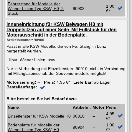
Fahrerstand für Modelle der
1.00
Wiener Linien Typ KSW, H0, 2
90903
--
€*
Stück
Inneneinrichtung für KSW Beiwagen H0 mit
Doppelsitzen auf einer Seite. Mit Füllstück für den
Motorausschnitt in der Bodenplatte.
Artikelnummer: 90900
Passt in alle KSW Modelle, die von Fa. Stängl in Lunz
hergestellt wurden.
Liliput, Wiener Linien, usw.
Nur in Verbindung mit Einzelfenstern 90910, nicht in Verbindung
mit Milchglaseinschub der Souveniermodelle möglich!
Motorisierung:
--
Preis:
4.95 €*
Lieferbar:
ab Lager
Bestellanfrage:
Bitte bestellen Sie bei Bedarf dazu:
Name
Artikelnr.
Motor
Preis
4.95
Einzelfenster für KSW Modelle H0
90910
--
€*
Bodenplatte für Modelle der
1.00
90904
--
Wiener Linien Typ KSW, H0
€*