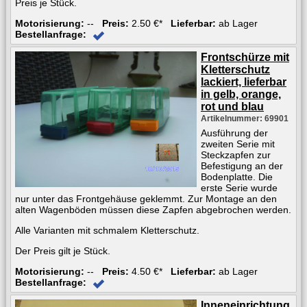
Preis je Stück.
Motorisierung:
--
Preis:
2.50 €*
Lieferbar:
ab Lager
Bestellanfrage:
Frontschürze mit
Kletterschutz
lackiert, lieferbar
in gelb, orange,
rot und blau
Artikelnummer: 69901
Ausführung der
zweiten Serie mit
Steckzapfen zur
Befestigung an der
Bodenplatte. Die
erste Serie wurde
nur unter das Frontgehäuse geklemmt. Zur Montage an den
alten Wagenböden müssen diese Zapfen abgebrochen werden.
Alle Varianten mit schmalem Kletterschutz.
Der Preis gilt je Stück.
Motorisierung:
--
Preis:
4.50 €*
Lieferbar:
ab Lager
Bestellanfrage:
Inneneinrichtung