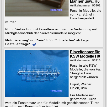
Manner usw., H0
Artikelnummer: 90902
Passt in Modelle, die
von Fa. Stängl in
Lunz hergestellt
wurden.
Nur in Verbindung mit Einzelfenstern, nicht in Verbindung mit
Milchglaseinschub der Souveniermodelle möglich!
Motorisierung:
--
Preis:
4.50 €*
Lieferbar:
ab Lager
Bestellanfrage:
Einzelfenster für
KSW Modelle H0
Artikelnummer: 90910
Passt in alle KSW
Modelle, die von Fa.
Stängl in Lunz
hergestellt wurden.
Liliput, Wiener
Linien, usw.
Für Modelle mit
geöffneten Türen
wird ein Fenstersatz und für Modelle mit geschlossenen Türen
werden zwei Fenstersätze benötigt.