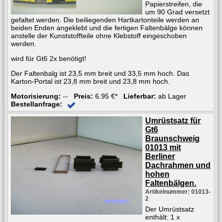
Papierstreifen, die
um 90 Grad versetzt
gefaltet werden. Die beiliegenden Hartkartonteile werden an
beiden Enden angeklebt und die fertigen Faltenbälge können
anstelle der Kunststoffteile ohne Klebstoff eingeschoben
werden.
wird für Gt6 2x benötigt!
Der Faltenbalg ist 23,5 mm breit und 33,5 mm hoch. Das
Karton-Portal ist 23,8 mm breit und 23,8 mm hoch.
Motorisierung:
--
Preis:
6.95 €*
Lieferbar:
ab Lager
Bestellanfrage:
Umrüstsatz für
Gt6
Braunschweig
01013 mit
Berliner
Dachrahmen und
hohen
Faltenbälgen.
Artikelnummer: 01013-
2
Der Umrüstsatz
enthält: 1 x