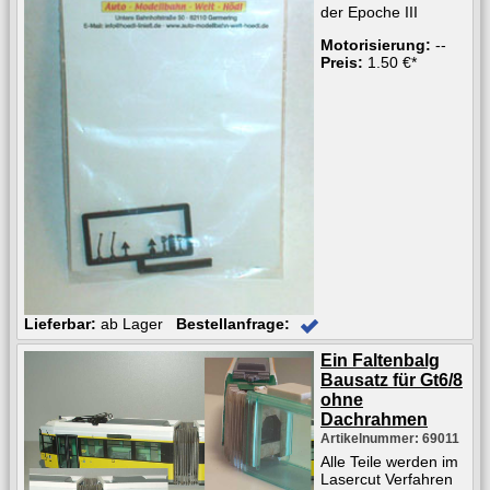
der Epoche III
Motorisierung:
--
Preis:
1.50 €*
Lieferbar:
ab Lager
Bestellanfrage:
Ein Faltenbalg
Bausatz für Gt6/8
ohne
Dachrahmen
Artikelnummer: 69011
Alle Teile werden im
Lasercut Verfahren