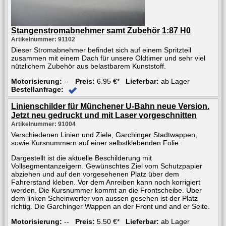
Stangenstromabnehmer samt Zubehör 1:87 H0
Artikelnummer: 91102
Dieser Stromabnehmer befindet sich auf einem Spritzteil
zusammen mit einem Dach für unsere Oldtimer und sehr viel
nützlichem Zubehör aus belastbarem Kunststoff.
Motorisierung:
--
Preis:
6.95 €*
Lieferbar:
ab Lager
Bestellanfrage:
Linienschilder für Münchener U-Bahn neue Version.
Jetzt neu gedruckt und mit Laser vorgeschnitten
Artikelnummer: 91004
Verschiedenen Linien und Ziele, Garchinger Stadtwappen,
sowie Kursnummern auf einer selbstklebenden Folie.
Dargestellt ist die aktuelle Beschilderung mit
Vollsegmentanzeigern. Gewünschtes Ziel vom Schutzpapier
abziehen und auf den vorgesehenen Platz über dem
Fahrerstand kleben. Vor dem Anreiben kann noch korrigiert
werden. Die Kursnummer kommt an die Frontscheibe. Über
dem linken Scheinwerfer von aussen gesehen ist der Platz
richtig. Die Garchinger Wappen an der Front und and er Seite.
Motorisierung:
--
Preis:
5.50 €*
Lieferbar:
ab Lager