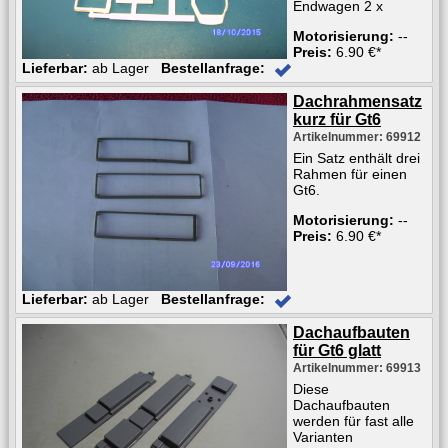
Endwagen 2 x
Motorisierung:
--
Preis:
6.90 €*
Lieferbar:
ab Lager
Bestellanfrage:
Dachrahmensatz
kurz für Gt6
Artikelnummer: 69912
Ein Satz enthält drei
Rahmen für einen
Gt6.
Motorisierung:
--
Preis:
6.90 €*
Lieferbar:
ab Lager
Bestellanfrage:
Dachaufbauten
für Gt6 glatt
Artikelnummer: 69913
Diese
Dachaufbauten
werden für fast alle
Varianten