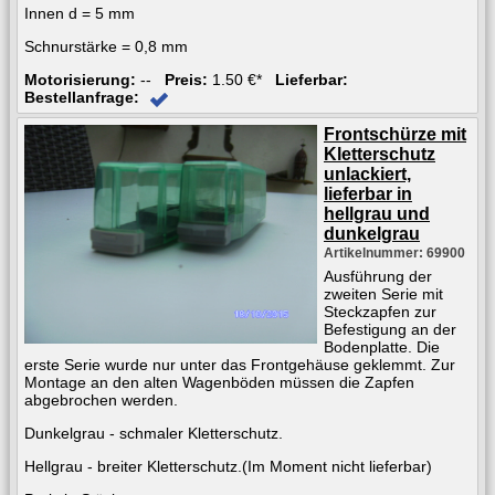
Innen d = 5 mm
Schnurstärke = 0,8 mm
Motorisierung:
--
Preis:
1.50 €*
Lieferbar:
Bestellanfrage:
Frontschürze mit
Kletterschutz
unlackiert,
lieferbar in
hellgrau und
dunkelgrau
Artikelnummer: 69900
Ausführung der
zweiten Serie mit
Steckzapfen zur
Befestigung an der
Bodenplatte. Die
erste Serie wurde nur unter das Frontgehäuse geklemmt. Zur
Montage an den alten Wagenböden müssen die Zapfen
abgebrochen werden.
Dunkelgrau - schmaler Kletterschutz.
Hellgrau - breiter Kletterschutz.(Im Moment nicht lieferbar)