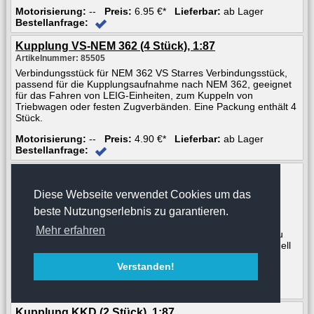
Motorisierung:
--
Preis:
6.95 €*
Lieferbar:
ab Lager
Bestellanfrage:
Kupplung VS-NEM 362 (4 Stück), 1:87
Artikelnummer: 85505
Verbindungsstück für NEM 362 VS Starres Verbindungsstück,
passend für die Kupplungsaufnahme nach NEM 362, geeignet
für das Fahren von LEIG-Einheiten, zum Kuppeln von
Triebwagen oder festen Zugverbänden. Eine Packung enthält 4
Stück.
Motorisierung:
--
Preis:
4.90 €*
Lieferbar:
ab Lager
Bestellanfrage:
Kupplung SKD (2 Stück), 1:87
Artikelnummer: 85504
Diese Webseite verwendet Cookies um das
Spezial Kurzkupplungsdeichsel SKD Unsere
beste Nutzungserlebnis zu garantieren.
Spezialkurzkupplungsdeichsel eignet sich besonders zum
Einbau in 2- und 3-achsige Wagen mit relativ kleinen
Mehr erfahren
Einbaumaßen. Besonders geeignet ist die SKD beim Umbau
von Güterwagen. Beim Einbau unserer SKD müssen eventuell
am Modell veränderungen vorgenommen werden.
Verstanden!
Motorisierung:
--
Preis:
5.50 €*
Lieferbar:
ab Lager
Bestellanfrage:
Kupplung KKD (2 Stück), 1:87