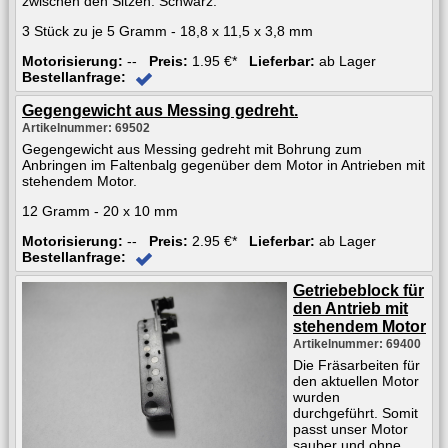
zwischen den Sitzen. Schwarz.
3 Stück zu je 5 Gramm - 18,8 x 11,5 x 3,8 mm
Motorisierung:
--
Preis:
1.95 €*
Lieferbar:
ab Lager
Bestellanfrage:
Gegengewicht aus Messing gedreht.
Artikelnummer: 69502
Gegengewicht aus Messing gedreht mit Bohrung zum
Anbringen im Faltenbalg gegenüber dem Motor in Antrieben mit
stehendem Motor.
12 Gramm - 20 x 10 mm
Motorisierung:
--
Preis:
2.95 €*
Lieferbar:
ab Lager
Bestellanfrage:
Getriebeblock für
den Antrieb mit
stehendem Motor
Artikelnummer: 69400
Die Fräsarbeiten für
den aktuellen Motor
wurden
durchgeführt. Somit
passt unser Motor
sauber und ohne