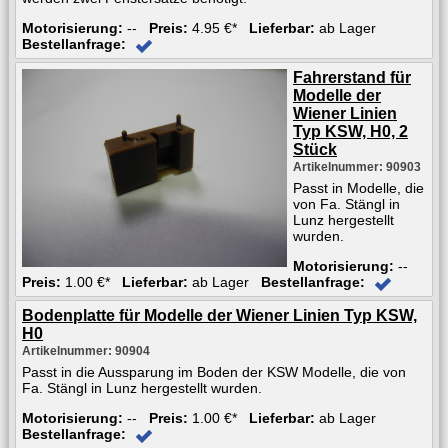
Motorisierung:
--
Preis:
4.95 €*
Lieferbar:
ab Lager
Bestellanfrage:
Fahrerstand für
Modelle der
Wiener Linien
Typ KSW, H0, 2
Stück
Artikelnummer: 90903
Passt in Modelle, die
von Fa. Stängl in
Lunz hergestellt
wurden.
Motorisierung:
--
Preis:
1.00 €*
Lieferbar:
ab Lager
Bestellanfrage:
Bodenplatte für Modelle der Wiener Linien Typ KSW,
H0
Artikelnummer: 90904
Passt in die Aussparung im Boden der KSW Modelle, die von
Fa. Stängl in Lunz hergestellt wurden.
Motorisierung:
--
Preis:
1.00 €*
Lieferbar:
ab Lager
Bestellanfrage: