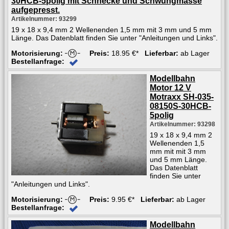
30HCB-5polig mit Schnecke und Schwungmasse
aufgepresst.
Artikelnummer: 93299
19 x 18 x 9,4 mm 2 Wellenenden 1,5 mm mit 3 mm und 5 mm
Länge. Das Datenblatt finden Sie unter "Anleitungen und Links".
Motorisierung:
Preis:
18.95 €*
Lieferbar:
ab Lager
Bestellanfrage:
Modellbahn
Motor 12 V
Motraxx SH-035-
08150S-30HCB-
5polig
Artikelnummer: 93298
19 x 18 x 9,4 mm 2
Wellenenden 1,5
mm mit mit 3 mm
und 5 mm Länge.
Das Datenblatt
finden Sie unter
"Anleitungen und Links".
Motorisierung:
Preis:
9.95 €*
Lieferbar:
ab Lager
Bestellanfrage:
Modellbahn