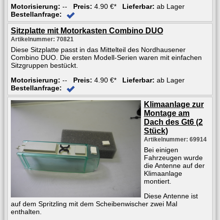
Motorisierung:
--
Preis:
4.90 €*
Lieferbar:
ab Lager
Bestellanfrage:
Sitzplatte mit Motorkasten Combino DUO
Artikelnummer: 70821
Diese Sitzplatte passt in das Mittelteil des Nordhausener
Combino DUO. Die ersten Modell-Serien waren mit einfachen
Sitzgruppen bestückt.
Motorisierung:
--
Preis:
4.90 €*
Lieferbar:
ab Lager
Bestellanfrage:
Klimaanlage zur
Montage am
Dach des Gt6 (2
Stück)
Artikelnummer: 69914
Bei einigen
Fahrzeugen wurde
die Antenne auf der
Klimaanlage
montiert.
Diese Antenne ist
auf dem Spritzling mit dem Scheibenwischer zwei Mal
enthalten.