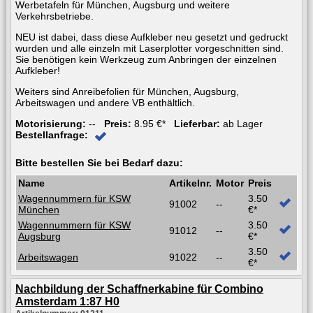
Werbetafeln für München, Augsburg und weitere
Verkehrsbetriebe.
NEU ist dabei, dass diese Aufkleber neu gesetzt und gedruckt
wurden und alle einzeln mit Laserplotter vorgeschnitten sind.
Sie benötigen kein Werkzeug zum Anbringen der einzelnen
Aufkleber!
Weiters sind Anreibefolien für München, Augsburg,
Arbeitswagen und andere VB enthältlich.
Motorisierung:
--
Preis:
8.95 €*
Lieferbar:
ab Lager
Bestellanfrage:
Bitte bestellen Sie bei Bedarf dazu:
Name
Artikelnr.
Motor
Preis
Wagennummern für KSW
3.50
91002
--
München
€*
Wagennummern für KSW
3.50
91012
--
Augsburg
€*
3.50
Arbeitswagen
91022
--
€*
Nachbildung der Schaffnerkabine für Combino
Amsterdam 1:87 H0