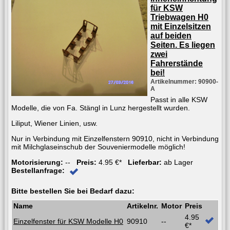
für KSW
Triebwagen H0
mit Einzelsitzen
auf beiden
Seiten. Es liegen
zwei
Fahrerstände
bei!
Artikelnummer: 90900-
A
Passt in alle KSW
Modelle, die von Fa. Stängl in Lunz hergestellt wurden.
Liliput, Wiener Linien, usw.
Nur in Verbindung mit Einzelfenstern 90910, nicht in Verbindung
mit Milchglaseinschub der Souveniermodelle möglich!
Motorisierung:
--
Preis:
4.95 €*
Lieferbar:
ab Lager
Bestellanfrage:
Bitte bestellen Sie bei Bedarf dazu:
Name
Artikelnr.
Motor
Preis
4.95
Einzelfenster für KSW Modelle H0
90910
--
€*