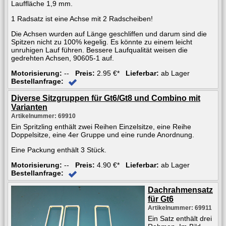
Lauffläche 1,9 mm.
1 Radsatz ist eine Achse mit 2 Radscheiben!
Die Achsen wurden auf Länge geschliffen und darum sind die
Spitzen nicht zu 100% kegelig. Es könnte zu einem leicht
unruhigen Lauf führen. Bessere Laufqualität weisen die
gedrehten Achsen, 90605-1 auf.
Motorisierung:
--
Preis:
2.95 €*
Lieferbar:
ab Lager
Bestellanfrage:
Diverse Sitzgruppen für Gt6/Gt8 und Combino mit
Varianten
Artikelnummer: 69910
Ein Spritzling enthält zwei Reihen Einzelsitze, eine Reihe
Doppelsitze, eine 4er Gruppe und eine runde Anordnung.
Eine Packung enthält 3 Stück.
Motorisierung:
--
Preis:
4.90 €*
Lieferbar:
ab Lager
Bestellanfrage:
Dachrahmensatz
für Gt6
Artikelnummer: 69911
Ein Satz enthält drei