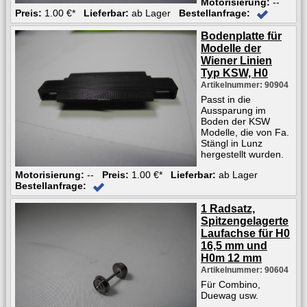
Motorisierung:
--
Preis:
1.00 €*
Lieferbar:
ab Lager
Bestellanfrage:
Bodenplatte für
Modelle der
Wiener Linien
Typ KSW, H0
Artikelnummer: 90904
Passt in die
Aussparung im
Boden der KSW
Modelle, die von Fa.
Stängl in Lunz
hergestellt wurden.
Motorisierung:
--
Preis:
1.00 €*
Lieferbar:
ab Lager
Bestellanfrage:
1 Radsatz,
Spitzengelagerte
Laufachse für H0
16,5 mm und
H0m 12 mm
Artikelnummer: 90604
Für Combino,
Duewag usw.