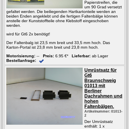
Papierstreifen, die
um 90 Grad versetzt
gefaltet werden. Die beiliegenden Hartkartonteile werden an
beiden Enden angeklebt und die fertigen Faltenbälge können
anstelle der Kunststoffteile ohne Klebstoff eingeschoben
werden.
wird für Gt6 2x benötigt!
Der Faltenbalg ist 23,5 mm breit und 33,5 mm hoch. Das
Karton-Portal ist 23,8 mm breit und 23,8 mm hoch.
Motorisierung:
--
Preis:
6.95 €*
Lieferbar:
ab Lager
Bestellanfrage:
Umrüstsatz für
Gt6
Braunschweig
01013 mit
Berliner
Dachrahmen und
hohen
Faltenbälgen.
Artikelnummer: 01013-
2
Der Umrüstsatz
enthält: 1 x