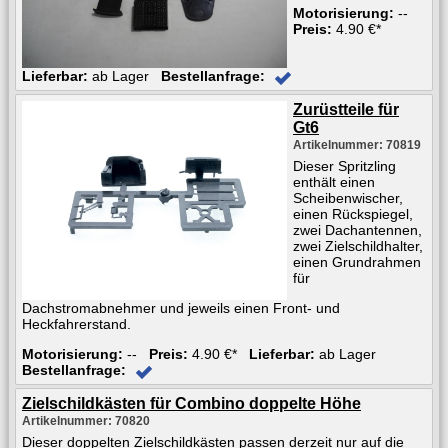
Motorisierung:
--
Preis:
4.90 €*
Lieferbar:
ab Lager
Bestellanfrage:
Zurüstteile für
Gt6
Artikelnummer: 70819
Dieser Spritzling
enthält einen
Scheibenwischer,
einen Rückspiegel,
zwei Dachantennen,
zwei Zielschildhalter,
einen Grundrahmen
für
Dachstromabnehmer und jeweils einen Front- und
Heckfahrerstand.
Motorisierung:
--
Preis:
4.90 €*
Lieferbar:
ab Lager
Bestellanfrage:
Zielschildkästen für Combino doppelte Höhe
Artikelnummer: 70820
Dieser doppelten Zielschildkästen passen derzeit nur auf die