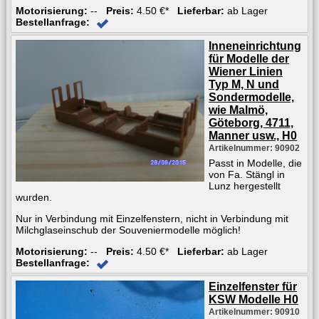
Motorisierung:
--
Preis:
4.50 €*
Lieferbar:
ab Lager
Bestellanfrage:
Inneneinrichtung
für Modelle der
Wiener Linien
Typ M, N und
Sondermodelle,
wie Malmö,
Göteborg, 4711,
Manner usw., H0
Artikelnummer: 90902
Passt in Modelle, die
von Fa. Stängl in
Lunz hergestellt
wurden.
Nur in Verbindung mit Einzelfenstern, nicht in Verbindung mit
Milchglaseinschub der Souveniermodelle möglich!
Motorisierung:
--
Preis:
4.50 €*
Lieferbar:
ab Lager
Bestellanfrage:
Einzelfenster für
KSW Modelle H0
Artikelnummer: 90910