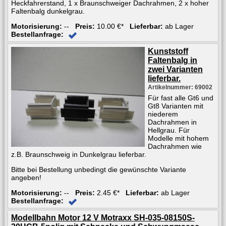
Heckfahrerstand, 1 x Braunschweiger Dachrahmen, 2 x hoher
Faltenbalg dunkelgrau.
Motorisierung:
--
Preis:
10.00 €*
Lieferbar:
ab Lager
Bestellanfrage:
Kunststoff
Faltenbalg in
zwei Varianten
lieferbar.
Artikelnummer: 69002
Für fast alle Gt6 und
Gt8 Varianten mit
niederem
Dachrahmen in
Hellgrau. Für
Modelle mit hohem
Dachrahmen wie
z.B. Braunschweig in Dunkelgrau lieferbar.
Bitte bei Bestellung unbedingt die gewünschte Variante
angeben!
Motorisierung:
--
Preis:
2.45 €*
Lieferbar:
ab Lager
Bestellanfrage:
Modellbahn Motor 12 V Motraxx SH-035-08150S-