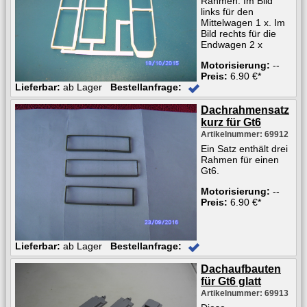
Rahmen. Im Bild
links für den
Mittelwagen 1 x. Im
Bild rechts für die
Endwagen 2 x
Motorisierung:
--
Preis:
6.90 €*
Lieferbar:
ab Lager
Bestellanfrage:
Dachrahmensatz
kurz für Gt6
Artikelnummer: 69912
Ein Satz enthält drei
Rahmen für einen
Gt6.
Motorisierung:
--
Preis:
6.90 €*
Lieferbar:
ab Lager
Bestellanfrage:
Dachaufbauten
für Gt6 glatt
Artikelnummer: 69913