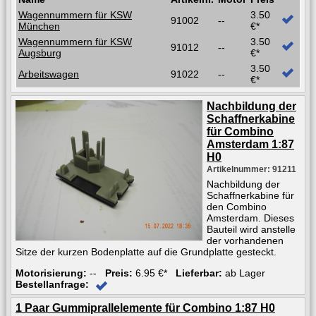
Wagennummern für KSW
3.50
91002
--
München
€*
Wagennummern für KSW
3.50
91012
--
Augsburg
€*
3.50
Arbeitswagen
91022
--
€*
Nachbildung der
Schaffnerkabine
für Combino
Amsterdam 1:87
H0
Artikelnummer: 91211
Nachbildung der
Schaffnerkabine für
den Combino
Amsterdam. Dieses
Bauteil wird anstelle
der vorhandenen
Sitze der kurzen Bodenplatte auf die Grundplatte gesteckt.
Motorisierung:
--
Preis:
6.95 €*
Lieferbar:
ab Lager
Bestellanfrage:
1 Paar Gummiprallelemente für Combino 1:87 H0