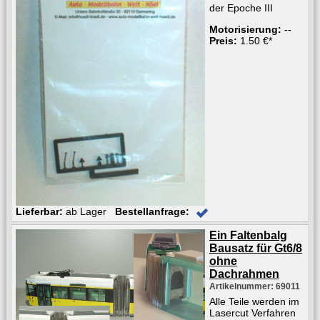
der Epoche III
Motorisierung:
--
Preis:
1.50 €*
Lieferbar:
ab Lager
Bestellanfrage:
Ein Faltenbalg
Bausatz für Gt6/8
ohne
Dachrahmen
Artikelnummer: 69011
Alle Teile werden im
Lasercut Verfahren