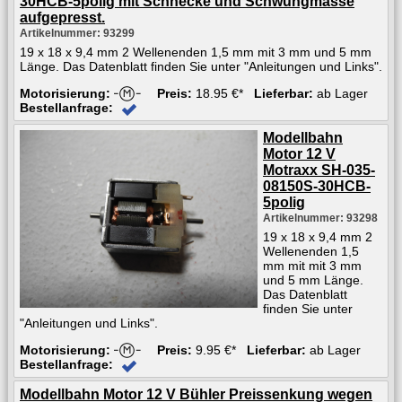
30HCB-5polig mit Schnecke und Schwungmasse
aufgepresst.
Artikelnummer: 93299
19 x 18 x 9,4 mm 2 Wellenenden 1,5 mm mit 3 mm und 5 mm
Länge. Das Datenblatt finden Sie unter "Anleitungen und Links".
Motorisierung:
Preis:
18.95 €*
Lieferbar:
ab Lager
Bestellanfrage:
Modellbahn
Motor 12 V
Motraxx SH-035-
08150S-30HCB-
5polig
Artikelnummer: 93298
19 x 18 x 9,4 mm 2
Wellenenden 1,5
mm mit mit 3 mm
und 5 mm Länge.
Das Datenblatt
finden Sie unter
"Anleitungen und Links".
Motorisierung:
Preis:
9.95 €*
Lieferbar:
ab Lager
Bestellanfrage:
Modellbahn Motor 12 V Bühler Preissenkung wegen