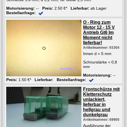
Motorisierung:
--
Preis:
2.50 €*
Lieferbar:
ab Lager
Bestellanfrage:
O - Ring zum
Motor 12 - 15 V
Antrieb Gt6 Im
Moment nicht
lieferbar!
Artikelnummer: 93304
Innen d = 5 mm
Schnurstärke = 0,8
mm
Motorisierung:
--
Preis:
1.50 €*
Lieferbar:
Bestellanfrage:
Frontschürze mit
Kletterschutz
unlackiert,
lieferbar in
hellgrau und
dunkelgrau
Artikelnummer: 69900
Ausführung der