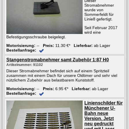
Dieser
Stromabnehmer
wurde von
Sommerfeldt für
Linie8 gefertigt.
Seit Februar 2017
wird eine
Befestigungsschraube beigelegt.
Motorisierung:
--
Preis:
11.30 €*
Lieferbar:
ab Lager
Bestellanfrage:
Stangenstromabnehmer samt Zubehör 1:87 H0
Artikelnummer: 91102
Dieser Stromabnehmer befindet sich auf einem Spritzteil
zusammen mit einem Dach für unsere Oldtimer und sehr viel
nützlichem Zubehör aus belastbarem Kunststoff.
Motorisierung:
--
Preis:
6.95 €*
Lieferbar:
ab Lager
Bestellanfrage:
Linienschilder für
Münchener U-
Bahn neue
Version. Jetzt
neu gedruckt
und mit Laser