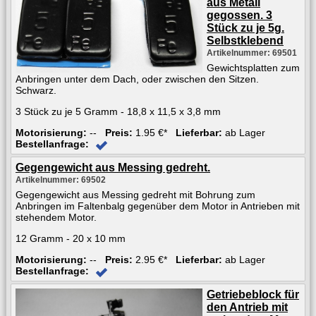
aus Metall
gegossen. 3
Stück zu je 5g.
Selbstklebend
Artikelnummer: 69501
Gewichtsplatten zum
Anbringen unter dem Dach, oder zwischen den Sitzen.
Schwarz.
3 Stück zu je 5 Gramm - 18,8 x 11,5 x 3,8 mm
Motorisierung:
--
Preis:
1.95 €*
Lieferbar:
ab Lager
Bestellanfrage:
Gegengewicht aus Messing gedreht.
Artikelnummer: 69502
Gegengewicht aus Messing gedreht mit Bohrung zum
Anbringen im Faltenbalg gegenüber dem Motor in Antrieben mit
stehendem Motor.
12 Gramm - 20 x 10 mm
Motorisierung:
--
Preis:
2.95 €*
Lieferbar:
ab Lager
Bestellanfrage:
Getriebeblock für
den Antrieb mit