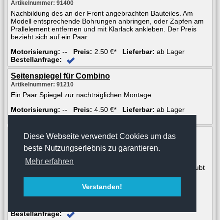
Artikelnummer: 91400
Nachbildung des an der Front angebrachten Bauteiles. Am
Modell entsprechende Bohrungen anbringen, oder Zapfen am
Prallelement entfernen und mit Klarlack ankleben. Der Preis
bezieht sich auf ein Paar.
Motorisierung:
--
Preis:
2.50 €*
Lieferbar:
ab Lager
Bestellanfrage:
Seitenspiegel für Combino
Artikelnummer: 91210
Ein Paar Spiegel zur nachträglichen Montage
Motorisierung:
--
Preis:
4.50 €*
Lieferbar:
ab Lager
Bestellanfrage:
Kupplung für Combino 1:87 H0
Diese Webseite verwendet Cookies um das
Artikelnummer: 91602
beste Nutzungserlebnis zu garantieren.
Ein Paar Kupplungen zur nachträglichen Montage
Mehr erfahren
Diese Kupplungen werden unter den Wagenboden geschraubt
und verbinden die Modelle durch einfaches Stecken. Sehr
leichtgängig und trotzdem reicht die Zuglast für mehrere
Verstanden!
Garnituren.
Motorisierung:
--
Preis:
4.95 €*
Lieferbar:
ab Lager
Bestellanfrage: