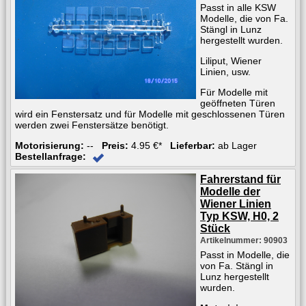
Passt in alle KSW
Modelle, die von Fa.
Stängl in Lunz
hergestellt wurden.
Liliput, Wiener
Linien, usw.
Für Modelle mit
geöffneten Türen
wird ein Fenstersatz und für Modelle mit geschlossenen Türen
werden zwei Fenstersätze benötigt.
Motorisierung:
--
Preis:
4.95 €*
Lieferbar:
ab Lager
Bestellanfrage:
Fahrerstand für
Modelle der
Wiener Linien
Typ KSW, H0, 2
Stück
Artikelnummer: 90903
Passt in Modelle, die
von Fa. Stängl in
Lunz hergestellt
wurden.