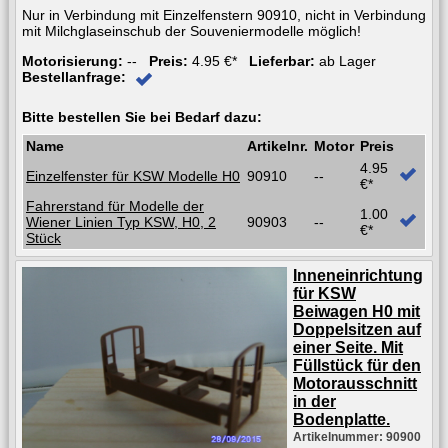
Nur in Verbindung mit Einzelfenstern 90910, nicht in Verbindung
mit Milchglaseinschub der Souveniermodelle möglich!
Motorisierung:
--
Preis:
4.95 €*
Lieferbar:
ab Lager
Bestellanfrage:
Bitte bestellen Sie bei Bedarf dazu:
Name
Artikelnr.
Motor
Preis
4.95
Einzelfenster für KSW Modelle H0
90910
--
€*
Fahrerstand für Modelle der
1.00
Wiener Linien Typ KSW, H0, 2
90903
--
€*
Stück
Inneneinrichtung
für KSW
Beiwagen H0 mit
Doppelsitzen auf
einer Seite. Mit
Füllstück für den
Motorausschnitt
in der
Bodenplatte.
Artikelnummer: 90900