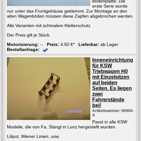
Bodenplatte. Die
erste Serie wurde
nur unter das Frontgehäuse geklemmt. Zur Montage an den
alten Wagenböden müssen diese Zapfen abgebrochen werden.
Alle Varianten mit schmalem Kletterschutz.
Der Preis gilt je Stück.
Motorisierung:
--
Preis:
4.50 €*
Lieferbar:
ab Lager
Bestellanfrage:
Inneneinrichtung
für KSW
Triebwagen H0
mit Einzelsitzen
auf beiden
Seiten. Es liegen
zwei
Fahrerstände
bei!
Artikelnummer: 90900-
A
Passt in alle KSW
Modelle, die von Fa. Stängl in Lunz hergestellt wurden.
Liliput, Wiener Linien, usw.