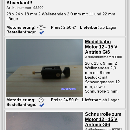
Abverkauf!!
Artikelnummer: 93200
28 x 24 x 18 mm 2 Wellenenden 2,0 mm mit 11 und 22 mm
Länge
Motorisierung:
Preis:
2.50 €*
Lieferbar:
ab Lager
Bestellanfrage:
Modellbahn
Motor 12 - 15 V
Antrieb Gt6
Artikelnummer: 93300
20 x 13 x 9 mm 2
Wellenenden 2,0
mm mit 8 mm.
Bestückt mit
Schwungmasse 12
mm, sowie
Schnurrolle 3 mm.
Motorisierung:
Preis:
24.50 €*
Lieferbar:
ab Lager
Bestellanfrage:
Schnurrolle zum
Motor 12 - 15 V
Antrieb Gt6
Artikelnummer: 93301