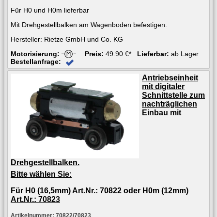
Für H0 und H0m lieferbar
Mit Drehgestellbalken am Wagenboden befestigen.
Hersteller: Rietze GmbH und Co. KG
Motorisierung:
Preis:
49.90 €*
Lieferbar:
ab Lager
Bestellanfrage:
Antriebseinheit
mit digitaler
Schnittstelle zum
nachträglichen
Einbau mit
Drehgestellbalken.
Bitte wählen Sie:
Für H0 (16,5mm) Art.Nr.: 70822 oder H0m (12mm)
Art.Nr.: 70823
Artikelnummer: 70822/70823