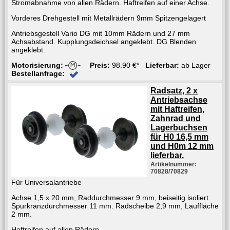
Stromabnahme von allen Rädern. Haftreifen auf einer Achse.
Vorderes Drehgestell mit Metallrädern 9mm Spitzengelagert
Antriebsgestell Vario DG mit 10mm Rädern und 27 mm
Achsabstand. Kupplungsdeichsel angeklebt. DG Blenden
angeklebt.
Motorisierung:
Preis:
98.90 €*
Lieferbar:
ab Lager
Bestellanfrage:
Radsatz, 2 x
Antriebsachse
mit Haftreifen,
Zahnrad und
Lagerbuchsen
für H0 16,5 mm
und H0m 12 mm
lieferbar.
Artikelnummer:
70828/70829
Für Universalantriebe
Achse 1,5 x 20 mm, Raddurchmesser 9 mm, beiseitig isoliert.
Spurkranzdurchmesser 11 mm. Radscheibe 2,9 mm, Lauffläche
2 mm.
Haftreifen auf allen Rädern