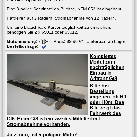
Eine 8-polige Schnittstellen-Buchse, NEM 652 ist eingebaut.
Haftreifen auf 2 Rädern. Stromabnahme von 12 Rädern.
Um eine brauchbare Kurventauglichkeit zu errreichen,
benötigen Sie 2 x 69011 oder 69012.
Motorisierung:
Preis:
89.90 €*
Lieferbar:
ab Lager
Bestellanfrage:
Komplettes
Modul zum
nachträglichen
Einbau in
Adtranz Gt8
Bitte bei
Bestellung
angeben, ob H0
oder H0m! Das
Bild zeigt das
Fahrwerk des
Gt6. Beim Gt8 ist ein zweites Mittelteil mit
Stromabnahme vorhanden.
Jetzt neu, mit 5-poligem Motor!