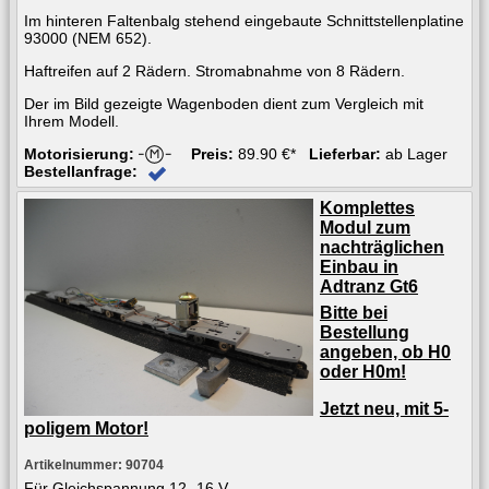
Im hinteren Faltenbalg stehend eingebaute Schnittstellenplatine
93000 (NEM 652).
Haftreifen auf 2 Rädern. Stromabnahme von 8 Rädern.
Der im Bild gezeigte Wagenboden dient zum Vergleich mit
Ihrem Modell.
Motorisierung:
Preis:
89.90 €*
Lieferbar:
ab Lager
Bestellanfrage:
Komplettes
Modul zum
nachträglichen
Einbau in
Adtranz Gt6
Bitte bei
Bestellung
angeben, ob H0
oder H0m!
Jetzt neu, mit 5-
poligem Motor!
Artikelnummer: 90704
Für Gleichspannung 12 -16 V