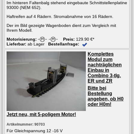
Im hinteren Faltenbalg stehend eingebaute Schnittstellenplatine
93000 (NEM 652).
Haftreifen auf 4 Rädern. Stromabnahme von 16 Rädern.
Der im Bild gezeigte Wagenboden dient zum Vergleich mit
Ihrem Modell.
Motorisierung:
Preis:
129.90 €*
Lieferbar:
ab Lager
Bestellanfrage:
Komplettes
Modul zum
nachträglichen
Einbau in
Combino 3-tlg.
ER und ZR
Bitte bei
Bestellung
angeben, ob H0
oder H0m!
Jetzt neu, mit 5-poligem Motor!
Artikelnummer: 90703
Für Gleichspannung 12 -16 V