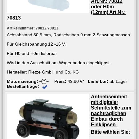
Art.Nr.: 70812
oder H0m
(12mm) Art.Nr.:
70813
Artikelnummer: 70812/70813
Achsabstand 30,5 mm, Radscheiben 9 mm 2 Schwungmassen
Für Gleichspannung 12 -16 V.
Für H0 und H0m lieferbar
Wird in den Ausschnitt am Wagenboden eingeklippst.
Hersteller: Rietze GmbH und Co. KG
Motorisierung:
Preis:
49.90 €*
Lieferbar:
ab Lager
Bestellanfrage:
Antriebseinheit
mit digitaler
Schnittstelle zum
nachträglichen
Einbau durch
Einklipsen.
Bitte wählen Sie: