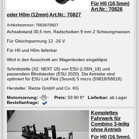
Für H0 (16,5mm)
Art.Nr.: 70826
oder H0m (12mm) Art.Nr.: 70827
Artikelnummer: 70826/70827
Achsabstand 30,5 mm, Radscheiben 9 mm 2 Schwungmassen
Für Gleichspannung 12 -16 V.
Für H0 und H0m lieferbar
Wird in den Ausschnitt am Wagenboden eingeklipst.
Schnittstelle (X2: NEXT 18) von ESU (LS5N_18) und
passendem Blindstecker (ESU 2020). Die Antriebe sind
optimiert für ESU Lok Pilot (Sound) 5 micro (59818/58818).
Hersteller: Rietze GmbH und Co. KG
Motorisierung:
Preis:
59.90 €*
Lieferbar:
ab Lager
Bestellanfrage:
Komplettes
Fahrwerk für
Combino 3-teilig
ohne Antrieb
Für H0 (16,5mm),