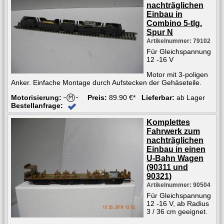
nachträglichen
Einbau in
Combino 5-tlg.
Spur N
Artikelnummer: 79102
Für Gleichspannung
12 -16 V
Motor mit 3-poligen
Anker. Einfache Montage durch Aufstecken der Gehäseteile.
Motorisierung:
Preis:
89.90 €*
Lieferbar:
ab Lager
Bestellanfrage:
Komplettes
Fahrwerk zum
nachträglichen
Einbau in einen
U-Bahn Wagen
(90311 und
90321)
Artikelnummer: 90504
Für Gleichspannung
12 -16 V, ab Radius
3 / 36 cm geeignet.