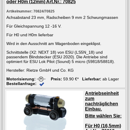
oder H0m (12mm) Art.Nr.: 70825
Artikelnummer: 70824/70825
Achsabstand 23 mm, Radscheiben 9 mm 2 Schwungmassen
Für Gleichspannung 12 -16 V.
Für H0 und H0m lieferbar
Wird in den Ausschnitt am Wagenboden eingeklipst.
Schnittstelle (X2: NEXT 18) von ESU (LS5N_18) und
passendem Blindstecker (ESU 2020). Die Antriebe sind
optimiert für ESU Lok Pilot (Sound) 5 micro (59818/58818).
Hersteller: Rietze GmbH und Co. KG
Motorisierung:
Preis:
59.90 €*
Lieferbar:
ab Lager
Bestellanfrage:
Antriebseinheit
zum
nachträglichen
Einbau.
Bitte wählen Sie:
Für H0 (16,5mm)