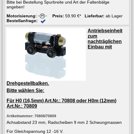
Bitte bei Bestellung Spurbreite und Art der Faltenbälge
angeben!
Motorisierung:
Preis:
59.90 €*
Lieferbar:
ab Lager
Bestellanfrage:
Antriebseinheit
zum
nachträglichen
Einbau mit
Drehgestellbalken.
Bitte wählen Sie:
Für H0 (16,5mm) Art.Nr.: 70808 oder H0m (12mm)
Art.Nr.: 70809
Artikelnummer: 70808/70809
Achsabstand 23 mm, Radscheiben 9 mm 2 Schwungmassen
Für Gleichspannung 12 -16 V.