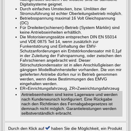
Digitalsysteme geignet.
Durch einfaches Umstecken, bzw. Umlöten der
Stromzuführung ist echter Oberleitungsbetrieb möglich.
Betriebsspannung maximal 16 Volt Gleichspannung
(DC)
Für Dreileiter(schienen)-Betrieb (System Märklin) sind
keine Antriebseinheiten erhältlich.
Die Motorisierungssätze entsprechen DIN EN 55014
und VDE 0875 Teil 14, wenn zusätzlich zur
Funkentstörung und Einhaltung der EMV-
Schutzanforderungen ein Entstörkondensator mit 0,1µf
in der Zuleitung der Fahrspannung, oder zwischen den
Fahrschienen angebracht wird. Dieser
Störschutzkondensator ist in allen Anschlußgleisen der
gängigen Modellbahnhersteller vorhanden. Die von mir
gelieferten Antriebe dürfen nur in Betrieb genommen
werden, wenn diese Bestimmungen des EMVG
eingehalten werden.
ER=Einrichtungsfahrzeug, ZR=Zweirichtungsfahrzeug
Antriebseinheiten sind keine Lagerware und werden
nach Kundenwunsch konfiguriert. Eine Rückgabe
nach den Richtlinien des Fernabgabegesetzes ist
demnach nicht möglich. Garantieleistungen werden
selbstverständlich erbracht.
Durch den Klick auf
haben Sie die Möglichkeit, ein Produkt