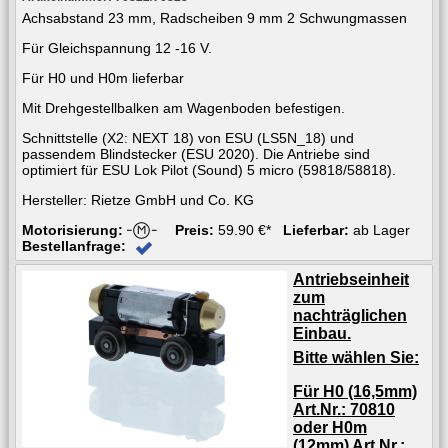
Achsabstand 23 mm, Radscheiben 9 mm 2 Schwungmassen
Für Gleichspannung 12 -16 V.
Für H0 und H0m lieferbar
Mit Drehgestellbalken am Wagenboden befestigen.
Schnittstelle (X2: NEXT 18) von ESU (LS5N_18) und
passendem Blindstecker (ESU 2020). Die Antriebe sind
optimiert für ESU Lok Pilot (Sound) 5 micro (59818/58818).
Hersteller: Rietze GmbH und Co. KG
Motorisierung:
Preis:
59.90 €*
Lieferbar:
ab Lager
Bestellanfrage:
Antriebseinheit
zum
nachträglichen
Einbau.
Bitte wählen Sie:
Für H0 (16,5mm)
Art.Nr.: 70810
oder H0m
(12mm) Art.Nr.: