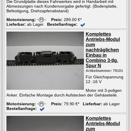
Die Grundplatte dieses Fahrwerkes wird in Handarbeit mit
Abmessungen nach Kundenvorgabe gefertigt. (Bodenplatte,
Befestigung, Drehzapfenabstand)
Motorisierung:
Preis:
289.00 €*
Lieferbar:
ab Lager
Bestellanfrage:
Komplettes
Antriebs-Modul
zum
nachträglichen
Einbau in
Combino 3-tlg.
Spur N
Artikelnummer: 79101
Für Gleichspannung
12 -16 V
Motor mit 3-poligen
Anker. Einfache Montage durch Aufstecken der Gehäseteile.
Motorisierung:
Preis:
79.90 €*
Lieferbar:
ab Lager
Bestellanfrage:
Komplettes
Antriebs-Modul
zum