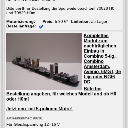
Bitte bei Ihrer Bestellung die Spurweite beachten! 70828 H0
und 70829 H0m
Motorisierung:
--
Preis:
5.90 €*
Lieferbar:
ab Lager
Bestellanfrage:
Komplettes
Modul zum
nachträglichen
Einbau in
Combino 5-tlg.,
Combino
Amsterdam,
Avenio, 6MGT, de
Lijn oder NGt6
DD.
Bitte bei
Bestellung angeben, für welches Modell und ob H0
oder H0m!
Jetzt neu, mit 5-poligem Motor!
Artikelnummer: 90701
Für Gleichspannung 12 -16 V